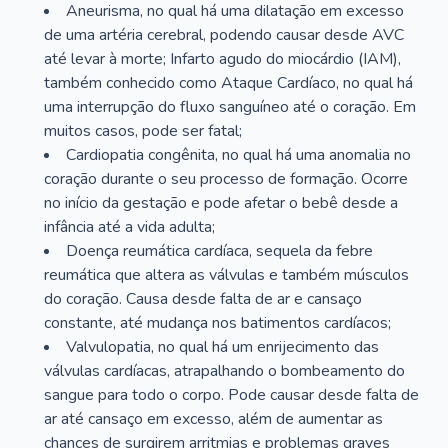
Aneurisma, no qual há uma dilatação em excesso
de uma artéria cerebral, podendo causar desde AVC
até levar à morte; Infarto agudo do miocárdio (IAM),
também conhecido como Ataque Cardíaco, no qual há
uma interrupção do fluxo sanguíneo até o coração. Em
muitos casos, pode ser fatal;
Cardiopatia congênita, no qual há uma anomalia no
coração durante o seu processo de formação. Ocorre
no início da gestação e pode afetar o bebê desde a
infância até a vida adulta;
Doença reumática cardíaca, sequela da febre
reumática que altera as válvulas e também músculos
do coração. Causa desde falta de ar e cansaço
constante, até mudança nos batimentos cardíacos;
Valvulopatia, no qual há um enrijecimento das
válvulas cardíacas, atrapalhando o bombeamento do
sangue para todo o corpo. Pode causar desde falta de
ar até cansaço em excesso, além de aumentar as
chances de surgirem arritmias e problemas graves