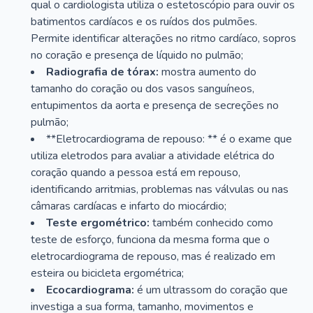
qual o cardiologista utiliza o estetoscópio para ouvir os
batimentos cardíacos e os ruídos dos pulmões.
Permite identificar alterações no ritmo cardíaco, sopros
no coração e presença de líquido no pulmão;
Radiografia de tórax:
mostra aumento do
tamanho do coração ou dos vasos sanguíneos,
entupimentos da aorta e presença de secreções no
pulmão;
**Eletrocardiograma de repouso: ** é o exame que
utiliza eletrodos para avaliar a atividade elétrica do
coração quando a pessoa está em repouso,
identificando arritmias, problemas nas válvulas ou nas
câmaras cardíacas e infarto do miocárdio;
Teste ergométrico:
também conhecido como
teste de esforço, funciona da mesma forma que o
eletrocardiograma de repouso, mas é realizado em
esteira ou bicicleta ergométrica;
Ecocardiograma:
é um ultrassom do coração que
investiga a sua forma, tamanho, movimentos e