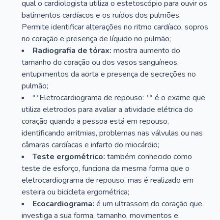
qual o cardiologista utiliza o estetoscópio para ouvir os
batimentos cardíacos e os ruídos dos pulmões.
Permite identificar alterações no ritmo cardíaco, sopros
no coração e presença de líquido no pulmão;
Radiografia de tórax:
mostra aumento do
tamanho do coração ou dos vasos sanguíneos,
entupimentos da aorta e presença de secreções no
pulmão;
**Eletrocardiograma de repouso: ** é o exame que
utiliza eletrodos para avaliar a atividade elétrica do
coração quando a pessoa está em repouso,
identificando arritmias, problemas nas válvulas ou nas
câmaras cardíacas e infarto do miocárdio;
Teste ergométrico:
também conhecido como
teste de esforço, funciona da mesma forma que o
eletrocardiograma de repouso, mas é realizado em
esteira ou bicicleta ergométrica;
Ecocardiograma:
é um ultrassom do coração que
investiga a sua forma, tamanho, movimentos e