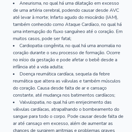
Aneurisma, no qual há uma dilatação em excesso
de uma artéria cerebral, podendo causar desde AVC
até levar à morte; Infarto agudo do miocárdio (IAM),
também conhecido como Ataque Cardíaco, no qual há
uma interrupção do fluxo sanguíneo até o coração. Em
muitos casos, pode ser fatal;
Cardiopatia congênita, no qual há uma anomalia no
coração durante o seu processo de formação. Ocorre
no início da gestação e pode afetar o bebê desde a
infância até a vida adulta;
Doença reumática cardíaca, sequela da febre
reumática que altera as válvulas e também músculos
do coração. Causa desde falta de ar e cansaço
constante, até mudança nos batimentos cardíacos;
Valvulopatia, no qual há um enrijecimento das
válvulas cardíacas, atrapalhando o bombeamento do
sangue para todo o corpo. Pode causar desde falta de
ar até cansaço em excesso, além de aumentar as
chances de surgirem arritmias e problemas graves