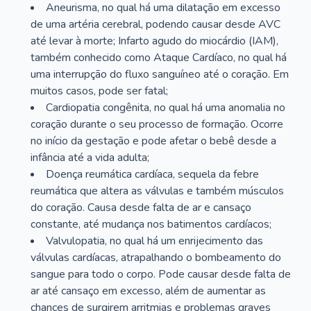
Aneurisma, no qual há uma dilatação em excesso
de uma artéria cerebral, podendo causar desde AVC
até levar à morte; Infarto agudo do miocárdio (IAM),
também conhecido como Ataque Cardíaco, no qual há
uma interrupção do fluxo sanguíneo até o coração. Em
muitos casos, pode ser fatal;
Cardiopatia congênita, no qual há uma anomalia no
coração durante o seu processo de formação. Ocorre
no início da gestação e pode afetar o bebê desde a
infância até a vida adulta;
Doença reumática cardíaca, sequela da febre
reumática que altera as válvulas e também músculos
do coração. Causa desde falta de ar e cansaço
constante, até mudança nos batimentos cardíacos;
Valvulopatia, no qual há um enrijecimento das
válvulas cardíacas, atrapalhando o bombeamento do
sangue para todo o corpo. Pode causar desde falta de
ar até cansaço em excesso, além de aumentar as
chances de surgirem arritmias e problemas graves