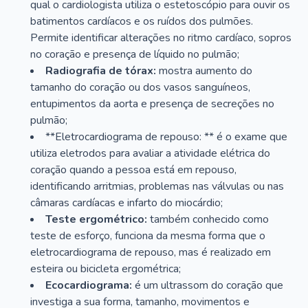
qual o cardiologista utiliza o estetoscópio para ouvir os
batimentos cardíacos e os ruídos dos pulmões.
Permite identificar alterações no ritmo cardíaco, sopros
no coração e presença de líquido no pulmão;
Radiografia de tórax:
mostra aumento do
tamanho do coração ou dos vasos sanguíneos,
entupimentos da aorta e presença de secreções no
pulmão;
**Eletrocardiograma de repouso: ** é o exame que
utiliza eletrodos para avaliar a atividade elétrica do
coração quando a pessoa está em repouso,
identificando arritmias, problemas nas válvulas ou nas
câmaras cardíacas e infarto do miocárdio;
Teste ergométrico:
também conhecido como
teste de esforço, funciona da mesma forma que o
eletrocardiograma de repouso, mas é realizado em
esteira ou bicicleta ergométrica;
Ecocardiograma:
é um ultrassom do coração que
investiga a sua forma, tamanho, movimentos e