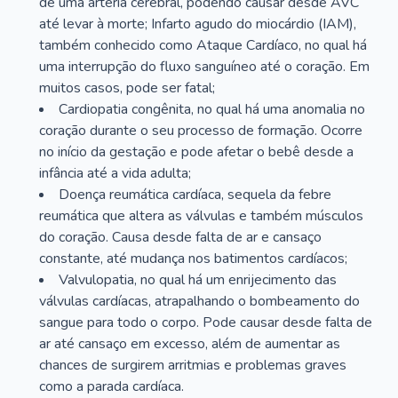
de uma artéria cerebral, podendo causar desde AVC
até levar à morte; Infarto agudo do miocárdio (IAM),
também conhecido como Ataque Cardíaco, no qual há
uma interrupção do fluxo sanguíneo até o coração. Em
muitos casos, pode ser fatal;
Cardiopatia congênita, no qual há uma anomalia no
coração durante o seu processo de formação. Ocorre
no início da gestação e pode afetar o bebê desde a
infância até a vida adulta;
Doença reumática cardíaca, sequela da febre
reumática que altera as válvulas e também músculos
do coração. Causa desde falta de ar e cansaço
constante, até mudança nos batimentos cardíacos;
Valvulopatia, no qual há um enrijecimento das
válvulas cardíacas, atrapalhando o bombeamento do
sangue para todo o corpo. Pode causar desde falta de
ar até cansaço em excesso, além de aumentar as
chances de surgirem arritmias e problemas graves
como a parada cardíaca.