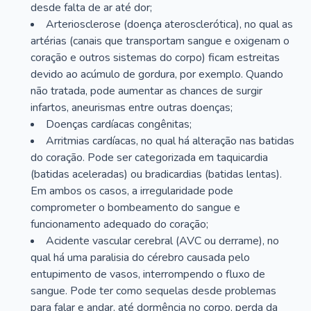
desde falta de ar até dor;
Arteriosclerose (doença aterosclerótica), no qual as
artérias (canais que transportam sangue e oxigenam o
coração e outros sistemas do corpo) ficam estreitas
devido ao acúmulo de gordura, por exemplo. Quando
não tratada, pode aumentar as chances de surgir
infartos, aneurismas entre outras doenças;
Doenças cardíacas congênitas;
Arritmias cardíacas, no qual há alteração nas batidas
do coração. Pode ser categorizada em taquicardia
(batidas aceleradas) ou bradicardias (batidas lentas).
Em ambos os casos, a irregularidade pode
comprometer o bombeamento do sangue e
funcionamento adequado do coração;
Acidente vascular cerebral (AVC ou derrame), no
qual há uma paralisia do cérebro causada pelo
entupimento de vasos, interrompendo o fluxo de
sangue. Pode ter como sequelas desde problemas
para falar e andar, até dormência no corpo, perda da