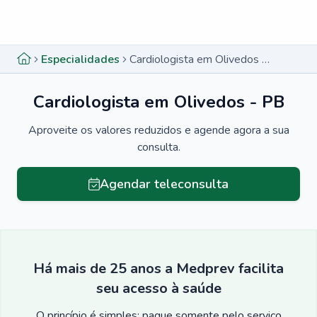
Menu lateral
Menu lateral
Especialidades
Cardiologista em Olivedos - PB
Cardiologista em Olivedos - PB
Aproveite os valores reduzidos e agende agora a sua
consulta.
Agendar teleconsulta
Há mais de 25 anos a Medprev facilita
seu acesso à saúde
O princípio é simples: pague somente pelo serviço