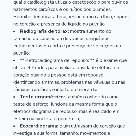
qual o cardiologista utiliza o estetoscópio para ouvir os
batimentos cardíacos e os ruídos dos pulmões.
Permite identificar alterações no ritmo cardíaco, sopros
no coração e presença de líquido no pulmão;
Radiografia de tórax:
mostra aumento do
tamanho do coração ou dos vasos sanguíneos,
entupimentos da aorta e presença de secreções no
pulmão;
**Eletrocardiograma de repouso: ** é o exame que
utiliza eletrodos para avaliar a atividade elétrica do
coração quando a pessoa está em repouso,
identificando arritmias, problemas nas válvulas ou nas
câmaras cardíacas e infarto do miocárdio;
Teste ergométrico:
também conhecido como
teste de esforço, funciona da mesma forma que o
eletrocardiograma de repouso, mas é realizado em
esteira ou bicicleta ergométrica;
Ecocardiograma:
é um ultrassom do coração que
investiga a sua forma, tamanho, movimentos e