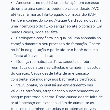
Aneurisma, no qual há uma dilatação em excesso
de uma artéria cerebral, podendo causar desde AVC
até levar à morte; Infarto agudo do miocárdio (IAM),
também conhecido como Ataque Cardíaco, no qual há
uma interrupção do fluxo sanguíneo até o coração. Em
muitos casos, pode ser fatal;
Cardiopatia congênita, no qual há uma anomalia no
coração durante o seu processo de formação. Ocorre
no início da gestação e pode afetar o bebê desde a
infância até a vida adulta;
Doença reumática cardíaca, sequela da febre
reumática que altera as válvulas e também músculos
do coração. Causa desde falta de ar e cansaço
constante, até mudança nos batimentos cardíacos;
Valvulopatia, no qual há um enrijecimento das
válvulas cardíacas, atrapalhando o bombeamento do
sangue para todo o corpo. Pode causar desde falta de
ar até cansaço em excesso, além de aumentar as
chances de surgirem arritmias e problemas graves