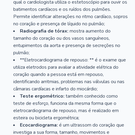
qual o cardiologista utiliza o estetoscópio para ouvir os
batimentos cardíacos e os ruídos dos pulmões.
Permite identificar alterações no ritmo cardíaco, sopros
no coração e presença de líquido no pulmão;
Radiografia de tórax:
mostra aumento do
tamanho do coração ou dos vasos sanguíneos,
entupimentos da aorta e presença de secreções no
pulmão;
**Eletrocardiograma de repouso: ** é o exame que
utiliza eletrodos para avaliar a atividade elétrica do
coração quando a pessoa está em repouso,
identificando arritmias, problemas nas válvulas ou nas
câmaras cardíacas e infarto do miocárdio;
Teste ergométrico:
também conhecido como
teste de esforço, funciona da mesma forma que o
eletrocardiograma de repouso, mas é realizado em
esteira ou bicicleta ergométrica;
Ecocardiograma:
é um ultrassom do coração que
investiga a sua forma, tamanho, movimentos e