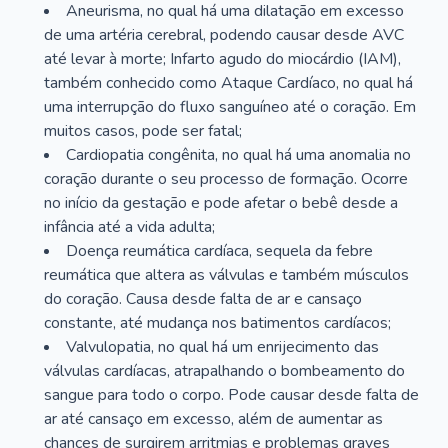
Aneurisma, no qual há uma dilatação em excesso
de uma artéria cerebral, podendo causar desde AVC
até levar à morte; Infarto agudo do miocárdio (IAM),
também conhecido como Ataque Cardíaco, no qual há
uma interrupção do fluxo sanguíneo até o coração. Em
muitos casos, pode ser fatal;
Cardiopatia congênita, no qual há uma anomalia no
coração durante o seu processo de formação. Ocorre
no início da gestação e pode afetar o bebê desde a
infância até a vida adulta;
Doença reumática cardíaca, sequela da febre
reumática que altera as válvulas e também músculos
do coração. Causa desde falta de ar e cansaço
constante, até mudança nos batimentos cardíacos;
Valvulopatia, no qual há um enrijecimento das
válvulas cardíacas, atrapalhando o bombeamento do
sangue para todo o corpo. Pode causar desde falta de
ar até cansaço em excesso, além de aumentar as
chances de surgirem arritmias e problemas graves