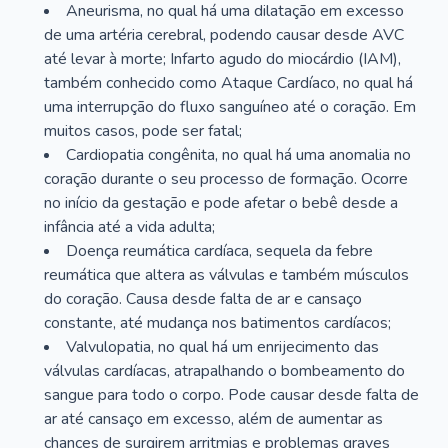
Aneurisma, no qual há uma dilatação em excesso
de uma artéria cerebral, podendo causar desde AVC
até levar à morte; Infarto agudo do miocárdio (IAM),
também conhecido como Ataque Cardíaco, no qual há
uma interrupção do fluxo sanguíneo até o coração. Em
muitos casos, pode ser fatal;
Cardiopatia congênita, no qual há uma anomalia no
coração durante o seu processo de formação. Ocorre
no início da gestação e pode afetar o bebê desde a
infância até a vida adulta;
Doença reumática cardíaca, sequela da febre
reumática que altera as válvulas e também músculos
do coração. Causa desde falta de ar e cansaço
constante, até mudança nos batimentos cardíacos;
Valvulopatia, no qual há um enrijecimento das
válvulas cardíacas, atrapalhando o bombeamento do
sangue para todo o corpo. Pode causar desde falta de
ar até cansaço em excesso, além de aumentar as
chances de surgirem arritmias e problemas graves