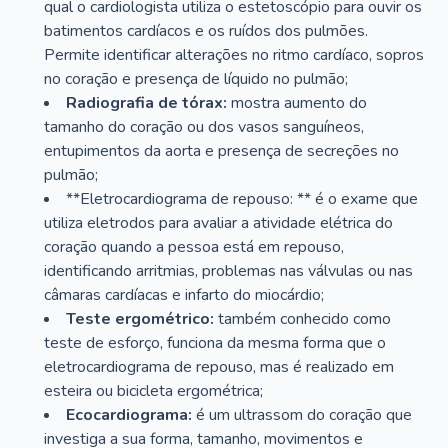
qual o cardiologista utiliza o estetoscópio para ouvir os
batimentos cardíacos e os ruídos dos pulmões.
Permite identificar alterações no ritmo cardíaco, sopros
no coração e presença de líquido no pulmão;
Radiografia de tórax:
mostra aumento do
tamanho do coração ou dos vasos sanguíneos,
entupimentos da aorta e presença de secreções no
pulmão;
**Eletrocardiograma de repouso: ** é o exame que
utiliza eletrodos para avaliar a atividade elétrica do
coração quando a pessoa está em repouso,
identificando arritmias, problemas nas válvulas ou nas
câmaras cardíacas e infarto do miocárdio;
Teste ergométrico:
também conhecido como
teste de esforço, funciona da mesma forma que o
eletrocardiograma de repouso, mas é realizado em
esteira ou bicicleta ergométrica;
Ecocardiograma:
é um ultrassom do coração que
investiga a sua forma, tamanho, movimentos e