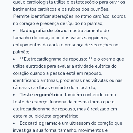
qual o cardiologista utiliza o estetoscópio para ouvir os
batimentos cardíacos e os ruídos dos pulmões.
Permite identificar alterações no ritmo cardíaco, sopros
no coração e presença de líquido no pulmão;
Radiografia de tórax:
mostra aumento do
tamanho do coração ou dos vasos sanguíneos,
entupimentos da aorta e presença de secreções no
pulmão;
**Eletrocardiograma de repouso: ** é o exame que
utiliza eletrodos para avaliar a atividade elétrica do
coração quando a pessoa está em repouso,
identificando arritmias, problemas nas válvulas ou nas
câmaras cardíacas e infarto do miocárdio;
Teste ergométrico:
também conhecido como
teste de esforço, funciona da mesma forma que o
eletrocardiograma de repouso, mas é realizado em
esteira ou bicicleta ergométrica;
Ecocardiograma:
é um ultrassom do coração que
investiga a sua forma, tamanho, movimentos e