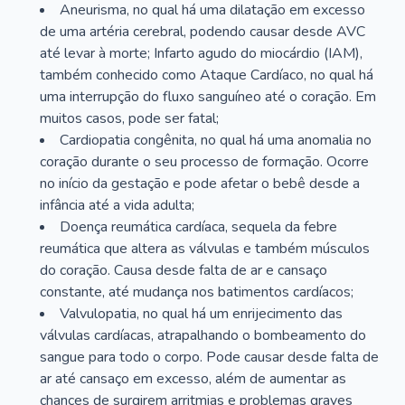
Aneurisma, no qual há uma dilatação em excesso
de uma artéria cerebral, podendo causar desde AVC
até levar à morte; Infarto agudo do miocárdio (IAM),
também conhecido como Ataque Cardíaco, no qual há
uma interrupção do fluxo sanguíneo até o coração. Em
muitos casos, pode ser fatal;
Cardiopatia congênita, no qual há uma anomalia no
coração durante o seu processo de formação. Ocorre
no início da gestação e pode afetar o bebê desde a
infância até a vida adulta;
Doença reumática cardíaca, sequela da febre
reumática que altera as válvulas e também músculos
do coração. Causa desde falta de ar e cansaço
constante, até mudança nos batimentos cardíacos;
Valvulopatia, no qual há um enrijecimento das
válvulas cardíacas, atrapalhando o bombeamento do
sangue para todo o corpo. Pode causar desde falta de
ar até cansaço em excesso, além de aumentar as
chances de surgirem arritmias e problemas graves