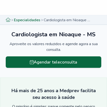
Menu lateral
Menu lateral
Especialidades
Cardiologista em Nioaque - MS
Cardiologista em Nioaque - MS
Aproveite os valores reduzidos e agende agora a sua
consulta.
Agendar teleconsulta
Há mais de 25 anos a Medprev facilita
seu acesso à saúde
O princípio é simples: pague somente pelo serviço