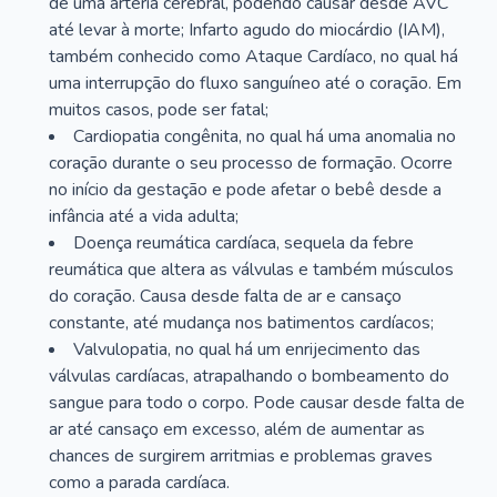
de uma artéria cerebral, podendo causar desde AVC
até levar à morte; Infarto agudo do miocárdio (IAM),
também conhecido como Ataque Cardíaco, no qual há
uma interrupção do fluxo sanguíneo até o coração. Em
muitos casos, pode ser fatal;
Cardiopatia congênita, no qual há uma anomalia no
coração durante o seu processo de formação. Ocorre
no início da gestação e pode afetar o bebê desde a
infância até a vida adulta;
Doença reumática cardíaca, sequela da febre
reumática que altera as válvulas e também músculos
do coração. Causa desde falta de ar e cansaço
constante, até mudança nos batimentos cardíacos;
Valvulopatia, no qual há um enrijecimento das
válvulas cardíacas, atrapalhando o bombeamento do
sangue para todo o corpo. Pode causar desde falta de
ar até cansaço em excesso, além de aumentar as
chances de surgirem arritmias e problemas graves
como a parada cardíaca.