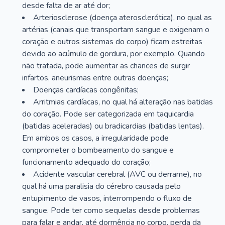
desde falta de ar até dor;
Arteriosclerose (doença aterosclerótica), no qual as
artérias (canais que transportam sangue e oxigenam o
coração e outros sistemas do corpo) ficam estreitas
devido ao acúmulo de gordura, por exemplo. Quando
não tratada, pode aumentar as chances de surgir
infartos, aneurismas entre outras doenças;
Doenças cardíacas congênitas;
Arritmias cardíacas, no qual há alteração nas batidas
do coração. Pode ser categorizada em taquicardia
(batidas aceleradas) ou bradicardias (batidas lentas).
Em ambos os casos, a irregularidade pode
comprometer o bombeamento do sangue e
funcionamento adequado do coração;
Acidente vascular cerebral (AVC ou derrame), no
qual há uma paralisia do cérebro causada pelo
entupimento de vasos, interrompendo o fluxo de
sangue. Pode ter como sequelas desde problemas
para falar e andar, até dormência no corpo, perda da