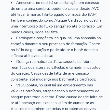
Aneurisma, no qual há uma dilatação em excesso
de uma artéria cerebral, podendo causar desde AVC
até levar à morte; Infarto agudo do miocárdio (IAM),
também conhecido como Ataque Cardíaco, no qual há
uma interrupção do fluxo sanguíneo até o coração. Em
muitos casos, pode ser fatal;
Cardiopatia congênita, no qual há uma anomalia no
coração durante o seu processo de formação. Ocorre
no início da gestação e pode afetar o bebê desde a
infância até a vida adulta;
Doença reumática cardíaca, sequela da febre
reumática que altera as válvulas e também músculos
do coração. Causa desde falta de ar e cansaço
constante, até mudança nos batimentos cardíacos;
Valvulopatia, no qual há um enrijecimento das
válvulas cardíacas, atrapalhando o bombeamento do
sangue para todo o corpo. Pode causar desde falta de
ar até cansaço em excesso, além de aumentar as
chances de surgirem arritmias e problemas graves