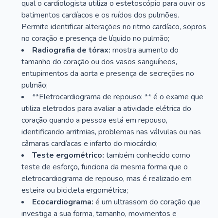
qual o cardiologista utiliza o estetoscópio para ouvir os
batimentos cardíacos e os ruídos dos pulmões.
Permite identificar alterações no ritmo cardíaco, sopros
no coração e presença de líquido no pulmão;
Radiografia de tórax:
mostra aumento do
tamanho do coração ou dos vasos sanguíneos,
entupimentos da aorta e presença de secreções no
pulmão;
**Eletrocardiograma de repouso: ** é o exame que
utiliza eletrodos para avaliar a atividade elétrica do
coração quando a pessoa está em repouso,
identificando arritmias, problemas nas válvulas ou nas
câmaras cardíacas e infarto do miocárdio;
Teste ergométrico:
também conhecido como
teste de esforço, funciona da mesma forma que o
eletrocardiograma de repouso, mas é realizado em
esteira ou bicicleta ergométrica;
Ecocardiograma:
é um ultrassom do coração que
investiga a sua forma, tamanho, movimentos e