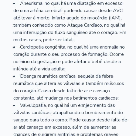
Aneurisma, no qual há uma dilatação em excesso
de uma artéria cerebral, podendo causar desde AVC
até levar à morte; Infarto agudo do miocárdio (IAM),
também conhecido como Ataque Cardíaco, no qual há
uma interrupção do fluxo sanguíneo até o coração. Em
muitos casos, pode ser fatal;
Cardiopatia congênita, no qual há uma anomalia no
coração durante o seu processo de formação. Ocorre
no início da gestação e pode afetar o bebê desde a
infância até a vida adulta;
Doença reumática cardíaca, sequela da febre
reumática que altera as válvulas e também músculos
do coração. Causa desde falta de ar e cansaço
constante, até mudança nos batimentos cardíacos;
Valvulopatia, no qual há um enrijecimento das
válvulas cardíacas, atrapalhando o bombeamento do
sangue para todo o corpo. Pode causar desde falta de
ar até cansaço em excesso, além de aumentar as
chances de surgirem arritmias e problemas graves