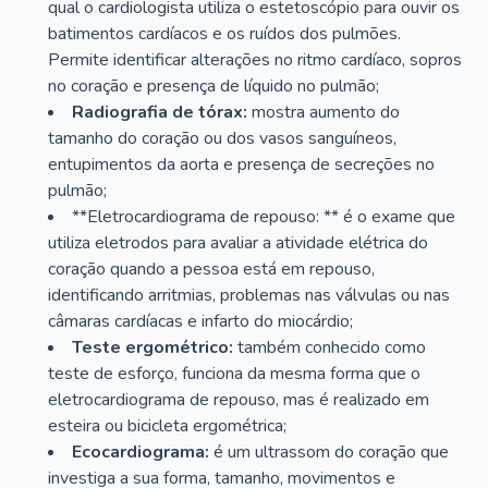
qual o cardiologista utiliza o estetoscópio para ouvir os
batimentos cardíacos e os ruídos dos pulmões.
Permite identificar alterações no ritmo cardíaco, sopros
no coração e presença de líquido no pulmão;
Radiografia de tórax:
mostra aumento do
tamanho do coração ou dos vasos sanguíneos,
entupimentos da aorta e presença de secreções no
pulmão;
**Eletrocardiograma de repouso: ** é o exame que
utiliza eletrodos para avaliar a atividade elétrica do
coração quando a pessoa está em repouso,
identificando arritmias, problemas nas válvulas ou nas
câmaras cardíacas e infarto do miocárdio;
Teste ergométrico:
também conhecido como
teste de esforço, funciona da mesma forma que o
eletrocardiograma de repouso, mas é realizado em
esteira ou bicicleta ergométrica;
Ecocardiograma:
é um ultrassom do coração que
investiga a sua forma, tamanho, movimentos e