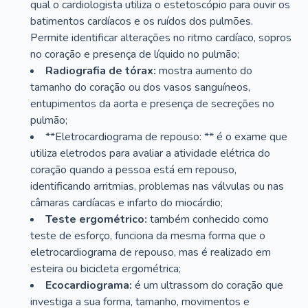
qual o cardiologista utiliza o estetoscópio para ouvir os
batimentos cardíacos e os ruídos dos pulmões.
Permite identificar alterações no ritmo cardíaco, sopros
no coração e presença de líquido no pulmão;
Radiografia de tórax:
mostra aumento do
tamanho do coração ou dos vasos sanguíneos,
entupimentos da aorta e presença de secreções no
pulmão;
**Eletrocardiograma de repouso: ** é o exame que
utiliza eletrodos para avaliar a atividade elétrica do
coração quando a pessoa está em repouso,
identificando arritmias, problemas nas válvulas ou nas
câmaras cardíacas e infarto do miocárdio;
Teste ergométrico:
também conhecido como
teste de esforço, funciona da mesma forma que o
eletrocardiograma de repouso, mas é realizado em
esteira ou bicicleta ergométrica;
Ecocardiograma:
é um ultrassom do coração que
investiga a sua forma, tamanho, movimentos e