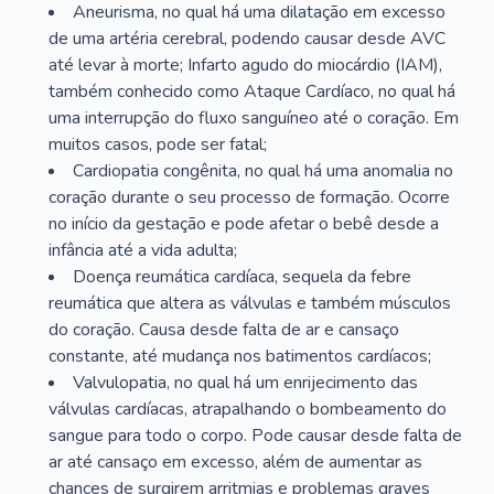
Aneurisma, no qual há uma dilatação em excesso
de uma artéria cerebral, podendo causar desde AVC
até levar à morte; Infarto agudo do miocárdio (IAM),
também conhecido como Ataque Cardíaco, no qual há
uma interrupção do fluxo sanguíneo até o coração. Em
muitos casos, pode ser fatal;
Cardiopatia congênita, no qual há uma anomalia no
coração durante o seu processo de formação. Ocorre
no início da gestação e pode afetar o bebê desde a
infância até a vida adulta;
Doença reumática cardíaca, sequela da febre
reumática que altera as válvulas e também músculos
do coração. Causa desde falta de ar e cansaço
constante, até mudança nos batimentos cardíacos;
Valvulopatia, no qual há um enrijecimento das
válvulas cardíacas, atrapalhando o bombeamento do
sangue para todo o corpo. Pode causar desde falta de
ar até cansaço em excesso, além de aumentar as
chances de surgirem arritmias e problemas graves