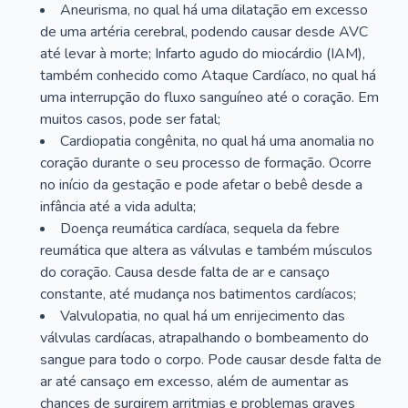
Aneurisma, no qual há uma dilatação em excesso
de uma artéria cerebral, podendo causar desde AVC
até levar à morte; Infarto agudo do miocárdio (IAM),
também conhecido como Ataque Cardíaco, no qual há
uma interrupção do fluxo sanguíneo até o coração. Em
muitos casos, pode ser fatal;
Cardiopatia congênita, no qual há uma anomalia no
coração durante o seu processo de formação. Ocorre
no início da gestação e pode afetar o bebê desde a
infância até a vida adulta;
Doença reumática cardíaca, sequela da febre
reumática que altera as válvulas e também músculos
do coração. Causa desde falta de ar e cansaço
constante, até mudança nos batimentos cardíacos;
Valvulopatia, no qual há um enrijecimento das
válvulas cardíacas, atrapalhando o bombeamento do
sangue para todo o corpo. Pode causar desde falta de
ar até cansaço em excesso, além de aumentar as
chances de surgirem arritmias e problemas graves