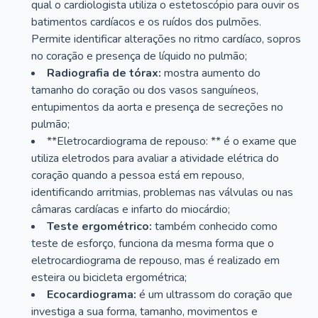
qual o cardiologista utiliza o estetoscópio para ouvir os
batimentos cardíacos e os ruídos dos pulmões.
Permite identificar alterações no ritmo cardíaco, sopros
no coração e presença de líquido no pulmão;
Radiografia de tórax:
mostra aumento do
tamanho do coração ou dos vasos sanguíneos,
entupimentos da aorta e presença de secreções no
pulmão;
**Eletrocardiograma de repouso: ** é o exame que
utiliza eletrodos para avaliar a atividade elétrica do
coração quando a pessoa está em repouso,
identificando arritmias, problemas nas válvulas ou nas
câmaras cardíacas e infarto do miocárdio;
Teste ergométrico:
também conhecido como
teste de esforço, funciona da mesma forma que o
eletrocardiograma de repouso, mas é realizado em
esteira ou bicicleta ergométrica;
Ecocardiograma:
é um ultrassom do coração que
investiga a sua forma, tamanho, movimentos e