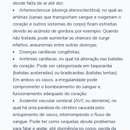
desde falta de ar até dor;
Arteriosclerose (doença aterosclerótica), no qual as
artérias (canais que transportam sangue e oxigenam o
coração e outros sistemas do corpo) ficam estreitas
devido ao acúmulo de gordura, por exemplo. Quando
não tratada, pode aumentar as chances de surgir
infartos, aneurismas entre outras doenças;
Doenças cardíacas congênitas;
Arritmias cardíacas, no qual há alteração nas batidas
do coração. Pode ser categorizada em taquicardia
(batidas aceleradas) ou bradicardias (batidas lentas).
Em ambos os casos, a irregularidade pode
comprometer o bombeamento do sangue e
funcionamento adequado do coração;
Acidente vascular cerebral (AVC ou derrame), no
qual há uma paralisia do cérebro causada pelo
entupimento de vasos, interrompendo o fluxo de
sangue. Pode ter como sequelas desde problemas
para falar e andar, até dormência no corpo, perda da