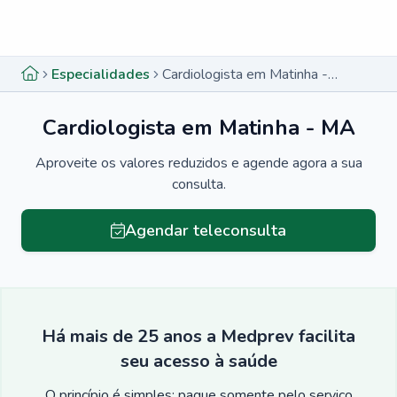
Menu lateral
Menu lateral
Especialidades
Cardiologista em Matinha - MA
Cardiologista em Matinha - MA
Aproveite os valores reduzidos e agende agora a sua
consulta.
Agendar teleconsulta
Há mais de 25 anos a Medprev facilita
seu acesso à saúde
O princípio é simples: pague somente pelo serviço