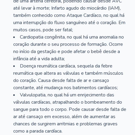
de uma artéria cerebral, podendo causar desde AVC
até levar à morte; Infarto agudo do miocárdio (IAM),
também conhecido como Ataque Cardíaco, no qual há
uma interrupção do fluxo sanguíneo até o coração. Em
muitos casos, pode ser fatal;
Cardiopatia congênita, no qual há uma anomalia no
coração durante o seu processo de formação. Ocorre
no início da gestação e pode afetar o bebê desde a
infância até a vida adulta;
Doença reumática cardíaca, sequela da febre
reumática que altera as válvulas e também músculos
do coração. Causa desde falta de ar e cansaço
constante, até mudança nos batimentos cardíacos;
Valvulopatia, no qual há um enrijecimento das
válvulas cardíacas, atrapalhando o bombeamento do
sangue para todo o corpo. Pode causar desde falta de
ar até cansaço em excesso, além de aumentar as
chances de surgirem arritmias e problemas graves
como a parada cardíaca.