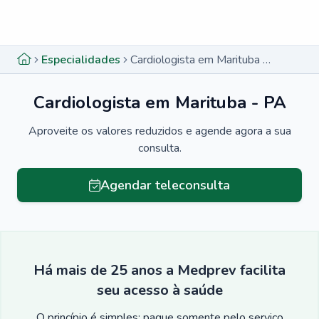
Menu lateral
Menu lateral
Especialidades
Cardiologista em Marituba - PA
Cardiologista em Marituba - PA
Aproveite os valores reduzidos e agende agora a sua
consulta.
Agendar teleconsulta
Há mais de 25 anos a Medprev facilita
seu acesso à saúde
O princípio é simples: pague somente pelo serviço