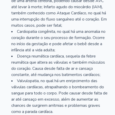
de uma artéria cerebral, podendo causar desde AVC
até levar à morte; Infarto agudo do miocárdio (IAM),
também conhecido como Ataque Cardíaco, no qual há
uma interrupção do fluxo sanguíneo até o coração. Em
muitos casos, pode ser fatal;
Cardiopatia congênita, no qual há uma anomalia no
coração durante o seu processo de formação. Ocorre
no início da gestação e pode afetar o bebê desde a
infância até a vida adulta;
Doença reumática cardíaca, sequela da febre
reumática que altera as válvulas e também músculos
do coração. Causa desde falta de ar e cansaço
constante, até mudança nos batimentos cardíacos;
Valvulopatia, no qual há um enrijecimento das
válvulas cardíacas, atrapalhando o bombeamento do
sangue para todo o corpo. Pode causar desde falta de
ar até cansaço em excesso, além de aumentar as
chances de surgirem arritmias e problemas graves
como a parada cardíaca.