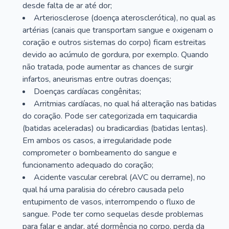
desde falta de ar até dor;
Arteriosclerose (doença aterosclerótica), no qual as
artérias (canais que transportam sangue e oxigenam o
coração e outros sistemas do corpo) ficam estreitas
devido ao acúmulo de gordura, por exemplo. Quando
não tratada, pode aumentar as chances de surgir
infartos, aneurismas entre outras doenças;
Doenças cardíacas congênitas;
Arritmias cardíacas, no qual há alteração nas batidas
do coração. Pode ser categorizada em taquicardia
(batidas aceleradas) ou bradicardias (batidas lentas).
Em ambos os casos, a irregularidade pode
comprometer o bombeamento do sangue e
funcionamento adequado do coração;
Acidente vascular cerebral (AVC ou derrame), no
qual há uma paralisia do cérebro causada pelo
entupimento de vasos, interrompendo o fluxo de
sangue. Pode ter como sequelas desde problemas
para falar e andar, até dormência no corpo, perda da