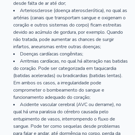
desde falta de ar até dor;
Arteriosclerose (doença aterosclerótica), no qual as
artérias (canais que transportam sangue e oxigenam o
coração e outros sistemas do corpo) ficam estreitas
devido ao acúmulo de gordura, por exemplo. Quando
não tratada, pode aumentar as chances de surgir
infartos, aneurismas entre outras doenças;
Doenças cardíacas congênitas;
Arritmias cardíacas, no qual há alteração nas batidas
do coração. Pode ser categorizada em taquicardia
(batidas aceleradas) ou bradicardias (batidas lentas).
Em ambos os casos, a irregularidade pode
comprometer o bombeamento do sangue e
funcionamento adequado do coração;
Acidente vascular cerebral (AVC ou derrame), no
qual há uma paralisia do cérebro causada pelo
entupimento de vasos, interrompendo o fluxo de
sangue. Pode ter como sequelas desde problemas
para falar e andar, até dormência no corpo, perda da