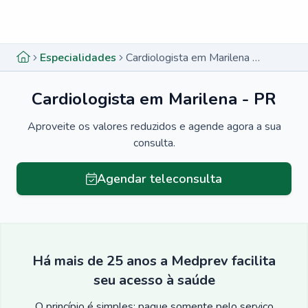
Menu lateral
Menu lateral
Especialidades
Cardiologista em Marilena - PR
Cardiologista em Marilena - PR
Aproveite os valores reduzidos e agende agora a sua
consulta.
Agendar teleconsulta
Há mais de 25 anos a Medprev facilita
seu acesso à saúde
O princípio é simples: pague somente pelo serviço