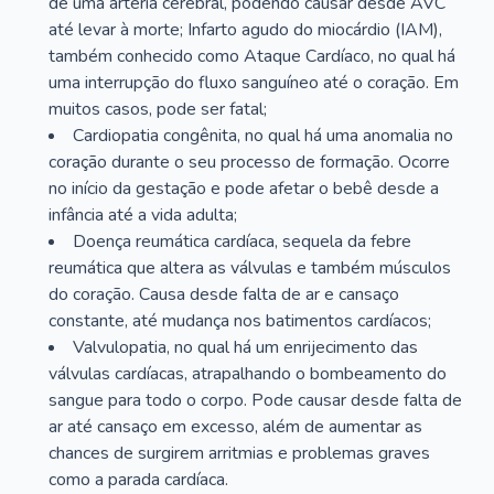
de uma artéria cerebral, podendo causar desde AVC
até levar à morte; Infarto agudo do miocárdio (IAM),
também conhecido como Ataque Cardíaco, no qual há
uma interrupção do fluxo sanguíneo até o coração. Em
muitos casos, pode ser fatal;
Cardiopatia congênita, no qual há uma anomalia no
coração durante o seu processo de formação. Ocorre
no início da gestação e pode afetar o bebê desde a
infância até a vida adulta;
Doença reumática cardíaca, sequela da febre
reumática que altera as válvulas e também músculos
do coração. Causa desde falta de ar e cansaço
constante, até mudança nos batimentos cardíacos;
Valvulopatia, no qual há um enrijecimento das
válvulas cardíacas, atrapalhando o bombeamento do
sangue para todo o corpo. Pode causar desde falta de
ar até cansaço em excesso, além de aumentar as
chances de surgirem arritmias e problemas graves
como a parada cardíaca.