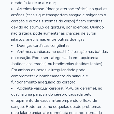
desde falta de ar até dor;
Arteriosclerose (doença aterosclerótica), no qual as
artérias (canais que transportam sangue e oxigenam o
coração e outros sistemas do corpo) ficam estreitas
devido ao acúmulo de gordura, por exemplo. Quando
não tratada, pode aumentar as chances de surgir
infartos, aneurismas entre outras doenças;
Doenças cardíacas congênitas;
Arritmias cardíacas, no qual há alteração nas batidas
do coração. Pode ser categorizada em taquicardia
(batidas aceleradas) ou bradicardias (batidas lentas).
Em ambos os casos, a irregularidade pode
comprometer o bombeamento do sangue e
funcionamento adequado do coração;
Acidente vascular cerebral (AVC ou derrame), no
qual há uma paralisia do cérebro causada pelo
entupimento de vasos, interrompendo o fluxo de
sangue. Pode ter como sequelas desde problemas
para falar e andar, até dormência no corpo, perda da