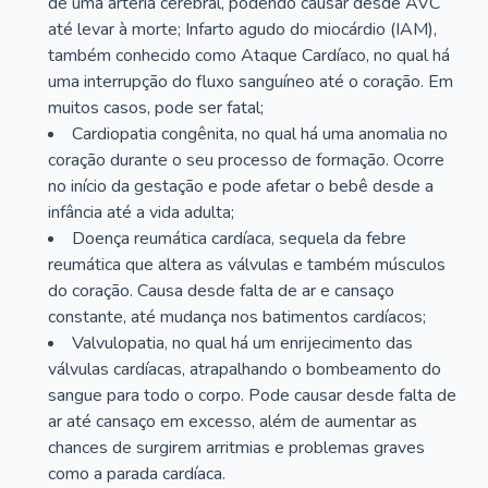
de uma artéria cerebral, podendo causar desde AVC
até levar à morte; Infarto agudo do miocárdio (IAM),
também conhecido como Ataque Cardíaco, no qual há
uma interrupção do fluxo sanguíneo até o coração. Em
muitos casos, pode ser fatal;
Cardiopatia congênita, no qual há uma anomalia no
coração durante o seu processo de formação. Ocorre
no início da gestação e pode afetar o bebê desde a
infância até a vida adulta;
Doença reumática cardíaca, sequela da febre
reumática que altera as válvulas e também músculos
do coração. Causa desde falta de ar e cansaço
constante, até mudança nos batimentos cardíacos;
Valvulopatia, no qual há um enrijecimento das
válvulas cardíacas, atrapalhando o bombeamento do
sangue para todo o corpo. Pode causar desde falta de
ar até cansaço em excesso, além de aumentar as
chances de surgirem arritmias e problemas graves
como a parada cardíaca.