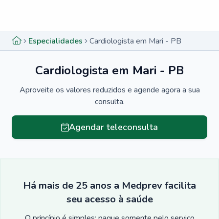
Menu lateral
Menu lateral
Especialidades
Cardiologista em Mari - PB
Cardiologista em Mari - PB
Aproveite os valores reduzidos e agende agora a sua
consulta.
Agendar teleconsulta
Há mais de 25 anos a Medprev facilita
seu acesso à saúde
O princípio é simples: pague somente pelo serviço