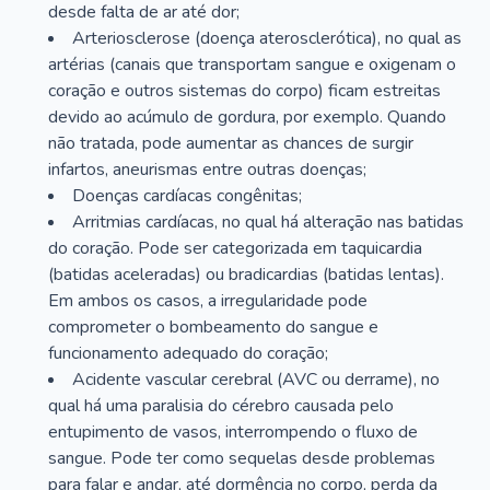
desde falta de ar até dor;
Arteriosclerose (doença aterosclerótica), no qual as
artérias (canais que transportam sangue e oxigenam o
coração e outros sistemas do corpo) ficam estreitas
devido ao acúmulo de gordura, por exemplo. Quando
não tratada, pode aumentar as chances de surgir
infartos, aneurismas entre outras doenças;
Doenças cardíacas congênitas;
Arritmias cardíacas, no qual há alteração nas batidas
do coração. Pode ser categorizada em taquicardia
(batidas aceleradas) ou bradicardias (batidas lentas).
Em ambos os casos, a irregularidade pode
comprometer o bombeamento do sangue e
funcionamento adequado do coração;
Acidente vascular cerebral (AVC ou derrame), no
qual há uma paralisia do cérebro causada pelo
entupimento de vasos, interrompendo o fluxo de
sangue. Pode ter como sequelas desde problemas
para falar e andar, até dormência no corpo, perda da