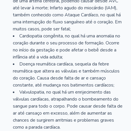
de uma artéria cerebral, podendo causar desde AVC
até levar à morte; Infarto agudo do miocárdio (IAM),
também conhecido como Ataque Cardíaco, no qual há
uma interrupção do fluxo sanguíneo até o coração. Em
muitos casos, pode ser fatal;
Cardiopatia congênita, no qual há uma anomalia no
coração durante o seu processo de formação. Ocorre
no início da gestação e pode afetar o bebê desde a
infância até a vida adulta;
Doença reumática cardíaca, sequela da febre
reumática que altera as válvulas e também músculos
do coração. Causa desde falta de ar e cansaço
constante, até mudança nos batimentos cardíacos;
Valvulopatia, no qual há um enrijecimento das
válvulas cardíacas, atrapalhando o bombeamento do
sangue para todo o corpo. Pode causar desde falta de
ar até cansaço em excesso, além de aumentar as
chances de surgirem arritmias e problemas graves
como a parada cardíaca.