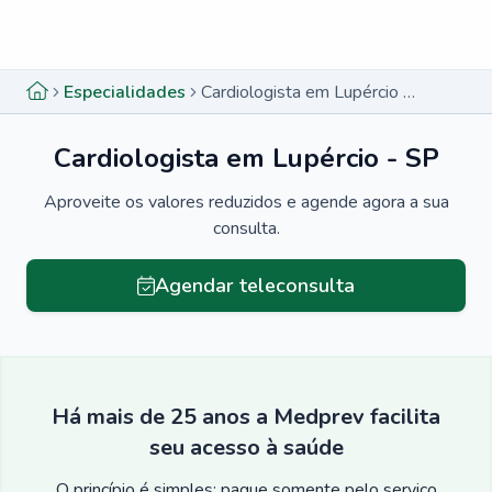
Menu lateral
Menu lateral
Especialidades
Cardiologista em Lupércio - SP
Cardiologista em Lupércio - SP
Aproveite os valores reduzidos e agende agora a sua
consulta.
Agendar teleconsulta
Há mais de 25 anos a Medprev facilita
seu acesso à saúde
O princípio é simples: pague somente pelo serviço