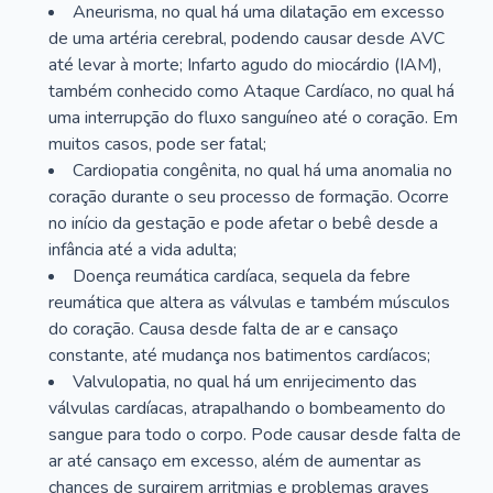
Aneurisma, no qual há uma dilatação em excesso
de uma artéria cerebral, podendo causar desde AVC
até levar à morte; Infarto agudo do miocárdio (IAM),
também conhecido como Ataque Cardíaco, no qual há
uma interrupção do fluxo sanguíneo até o coração. Em
muitos casos, pode ser fatal;
Cardiopatia congênita, no qual há uma anomalia no
coração durante o seu processo de formação. Ocorre
no início da gestação e pode afetar o bebê desde a
infância até a vida adulta;
Doença reumática cardíaca, sequela da febre
reumática que altera as válvulas e também músculos
do coração. Causa desde falta de ar e cansaço
constante, até mudança nos batimentos cardíacos;
Valvulopatia, no qual há um enrijecimento das
válvulas cardíacas, atrapalhando o bombeamento do
sangue para todo o corpo. Pode causar desde falta de
ar até cansaço em excesso, além de aumentar as
chances de surgirem arritmias e problemas graves