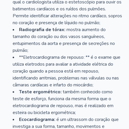
qual o cardiologista utiliza o estetoscópio para ouvir os
batimentos cardíacos e os ruídos dos pulmões.
Permite identificar alterações no ritmo cardíaco, sopros
no coração e presença de líquido no pulmão;
Radiografia de tórax:
mostra aumento do
tamanho do coração ou dos vasos sanguíneos,
entupimentos da aorta e presença de secreções no
pulmão;
**Eletrocardiograma de repouso: ** é o exame que
utiliza eletrodos para avaliar a atividade elétrica do
coração quando a pessoa está em repouso,
identificando arritmias, problemas nas válvulas ou nas
câmaras cardíacas e infarto do miocárdio;
Teste ergométrico:
também conhecido como
teste de esforço, funciona da mesma forma que o
eletrocardiograma de repouso, mas é realizado em
esteira ou bicicleta ergométrica;
Ecocardiograma:
é um ultrassom do coração que
investiga a sua forma, tamanho, movimentos e