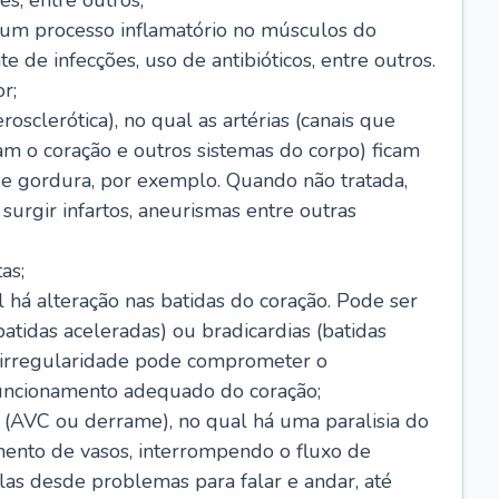
s, entre outros;
e um processo inflamatório no músculos do
e de infecções, uso de antibióticos, entre outros.
r;
rosclerótica), no qual as artérias (canais que
m o coração e outros sistemas do corpo) ficam
de gordura, por exemplo. Quando não tratada,
urgir infartos, aneurismas entre outras
as;
l há alteração nas batidas do coração. Pode ser
atidas aceleradas) ou bradicardias (batidas
a irregularidade pode comprometer o
ncionamento adequado do coração;
 (AVC ou derrame), no qual há uma paralisia do
ento de vasos, interrompendo o fluxo de
as desde problemas para falar e andar, até