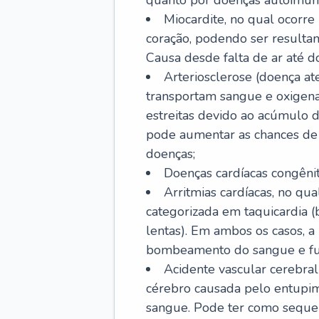
quanto por doenças autoimune
Miocardite, no qual ocorr
coração, podendo ser resultant
Causa desde falta de ar até do
Arteriosclerose (doença ate
transportam sangue e oxigena
estreitas devido ao acúmulo 
pode aumentar as chances de s
doenças;
Doenças cardíacas congênit
Arritmias cardíacas, no qua
categorizada em taquicardia (b
lentas). Em ambos os casos, 
bombeamento do sangue e fu
Acidente vascular cerebral
cérebro causada pelo entupim
sangue. Pode ter como sequel