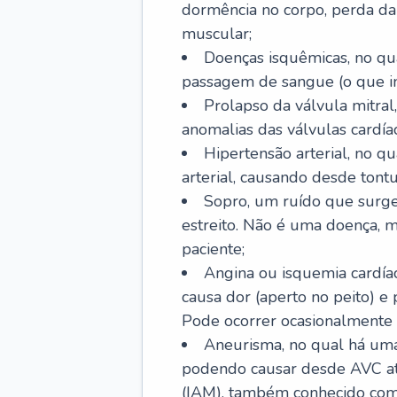
dormência no corpo, perda da 
muscular;
Doenças isquêmicas, no qua
passagem de sangue (o que inc
Prolapso da válvula mitra
anomalias das válvulas cardíac
Hipertensão arterial, no q
arterial, causando desde tontu
Sopro, um ruído que surg
estreito. Não é uma doença, m
paciente;
Angina ou isquemia cardía
causa dor (aperto no peito) e
Pode ocorrer ocasionalmente 
Aneurisma, no qual há uma
podendo causar desde AVC até
(IAM), também conhecido com