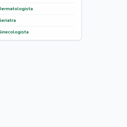
Dermatologista
Geriatra
Ginecologista