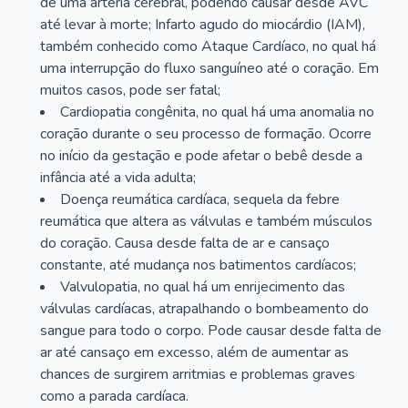
de uma artéria cerebral, podendo causar desde AVC
até levar à morte; Infarto agudo do miocárdio (IAM),
também conhecido como Ataque Cardíaco, no qual há
uma interrupção do fluxo sanguíneo até o coração. Em
muitos casos, pode ser fatal;
Cardiopatia congênita, no qual há uma anomalia no
coração durante o seu processo de formação. Ocorre
no início da gestação e pode afetar o bebê desde a
infância até a vida adulta;
Doença reumática cardíaca, sequela da febre
reumática que altera as válvulas e também músculos
do coração. Causa desde falta de ar e cansaço
constante, até mudança nos batimentos cardíacos;
Valvulopatia, no qual há um enrijecimento das
válvulas cardíacas, atrapalhando o bombeamento do
sangue para todo o corpo. Pode causar desde falta de
ar até cansaço em excesso, além de aumentar as
chances de surgirem arritmias e problemas graves
como a parada cardíaca.