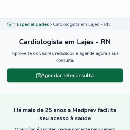
Menu lateral
Menu lateral
Especialidades
Cardiologista em Lajes - RN
Cardiologista em Lajes - RN
Aproveite os valores reduzidos e agende agora a sua
consulta.
Agendar teleconsulta
Há mais de 25 anos a Medprev facilita
seu acesso à saúde
O princípio é simples: pague somente pelo serviço