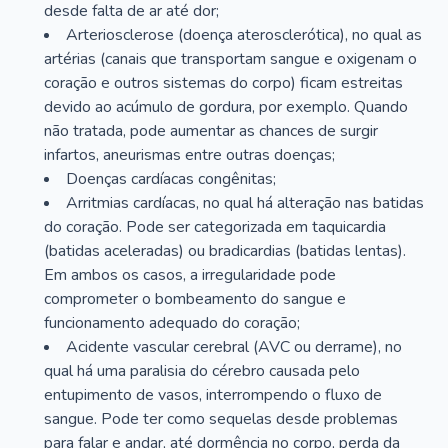
desde falta de ar até dor;
Arteriosclerose (doença aterosclerótica), no qual as
artérias (canais que transportam sangue e oxigenam o
coração e outros sistemas do corpo) ficam estreitas
devido ao acúmulo de gordura, por exemplo. Quando
não tratada, pode aumentar as chances de surgir
infartos, aneurismas entre outras doenças;
Doenças cardíacas congênitas;
Arritmias cardíacas, no qual há alteração nas batidas
do coração. Pode ser categorizada em taquicardia
(batidas aceleradas) ou bradicardias (batidas lentas).
Em ambos os casos, a irregularidade pode
comprometer o bombeamento do sangue e
funcionamento adequado do coração;
Acidente vascular cerebral (AVC ou derrame), no
qual há uma paralisia do cérebro causada pelo
entupimento de vasos, interrompendo o fluxo de
sangue. Pode ter como sequelas desde problemas
para falar e andar, até dormência no corpo, perda da