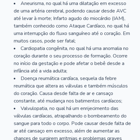
Aneurisma, no qual há uma dilatação em excesso
de uma artéria cerebral, podendo causar desde AVC
até levar à morte; Infarto agudo do miocárdio (IAM),
também conhecido como Ataque Cardíaco, no qual há
uma interrupção do fluxo sanguíneo até o coração. Em
muitos casos, pode ser fatal;
Cardiopatia congênita, no qual há uma anomalia no
coração durante o seu processo de formação. Ocorre
no início da gestação e pode afetar o bebê desde a
infância até a vida adulta;
Doença reumática cardíaca, sequela da febre
reumática que altera as válvulas e também músculos
do coração. Causa desde falta de ar e cansaço
constante, até mudança nos batimentos cardíacos;
Valvulopatia, no qual há um enrijecimento das
válvulas cardíacas, atrapalhando o bombeamento do
sangue para todo o corpo. Pode causar desde falta de
ar até cansaço em excesso, além de aumentar as
chances de surgirem arritmias e problemas graves