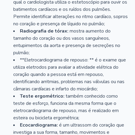
qual o cardiologista utiliza o estetoscópio para ouvir os
batimentos cardíacos e os ruídos dos pulmões.
Permite identificar alterações no ritmo cardíaco, sopros
no coração e presença de líquido no pulmão;
Radiografia de tórax:
mostra aumento do
tamanho do coração ou dos vasos sanguíneos,
entupimentos da aorta e presença de secreções no
pulmão;
**Eletrocardiograma de repouso: ** é o exame que
utiliza eletrodos para avaliar a atividade elétrica do
coração quando a pessoa está em repouso,
identificando arritmias, problemas nas válvulas ou nas
câmaras cardíacas e infarto do miocárdio;
Teste ergométrico:
também conhecido como
teste de esforço, funciona da mesma forma que o
eletrocardiograma de repouso, mas é realizado em
esteira ou bicicleta ergométrica;
Ecocardiograma:
é um ultrassom do coração que
investiga a sua forma, tamanho, movimentos e