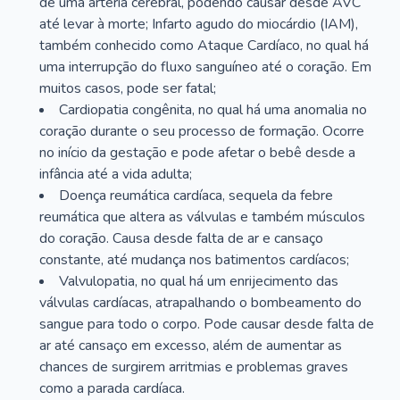
de uma artéria cerebral, podendo causar desde AVC
até levar à morte; Infarto agudo do miocárdio (IAM),
também conhecido como Ataque Cardíaco, no qual há
uma interrupção do fluxo sanguíneo até o coração. Em
muitos casos, pode ser fatal;
Cardiopatia congênita, no qual há uma anomalia no
coração durante o seu processo de formação. Ocorre
no início da gestação e pode afetar o bebê desde a
infância até a vida adulta;
Doença reumática cardíaca, sequela da febre
reumática que altera as válvulas e também músculos
do coração. Causa desde falta de ar e cansaço
constante, até mudança nos batimentos cardíacos;
Valvulopatia, no qual há um enrijecimento das
válvulas cardíacas, atrapalhando o bombeamento do
sangue para todo o corpo. Pode causar desde falta de
ar até cansaço em excesso, além de aumentar as
chances de surgirem arritmias e problemas graves
como a parada cardíaca.