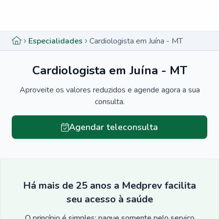
Menu lateral
Menu lateral
Especialidades
Cardiologista em Juína - MT
Cardiologista em Juína - MT
Aproveite os valores reduzidos e agende agora a sua
consulta.
Agendar teleconsulta
Há mais de 25 anos a Medprev facilita
seu acesso à saúde
O princípio é simples: pague somente pelo serviço