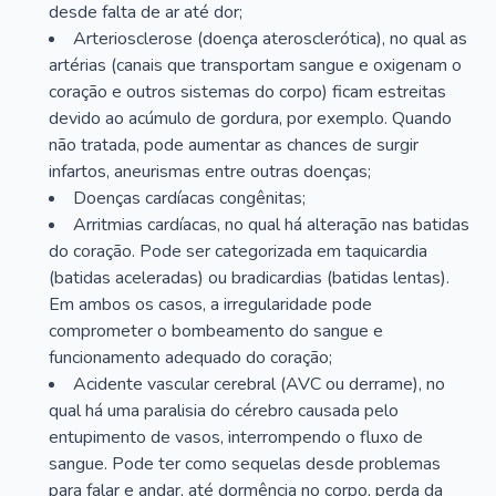
desde falta de ar até dor;
Arteriosclerose (doença aterosclerótica), no qual as
artérias (canais que transportam sangue e oxigenam o
coração e outros sistemas do corpo) ficam estreitas
devido ao acúmulo de gordura, por exemplo. Quando
não tratada, pode aumentar as chances de surgir
infartos, aneurismas entre outras doenças;
Doenças cardíacas congênitas;
Arritmias cardíacas, no qual há alteração nas batidas
do coração. Pode ser categorizada em taquicardia
(batidas aceleradas) ou bradicardias (batidas lentas).
Em ambos os casos, a irregularidade pode
comprometer o bombeamento do sangue e
funcionamento adequado do coração;
Acidente vascular cerebral (AVC ou derrame), no
qual há uma paralisia do cérebro causada pelo
entupimento de vasos, interrompendo o fluxo de
sangue. Pode ter como sequelas desde problemas
para falar e andar, até dormência no corpo, perda da