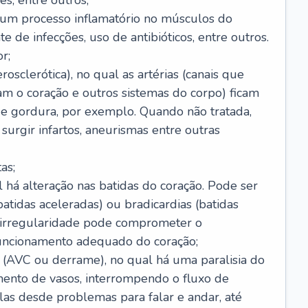
s, entre outros;
e um processo inflamatório no músculos do
e de infecções, uso de antibióticos, entre outros.
r;
rosclerótica), no qual as artérias (canais que
m o coração e outros sistemas do corpo) ficam
de gordura, por exemplo. Quando não tratada,
urgir infartos, aneurismas entre outras
as;
l há alteração nas batidas do coração. Pode ser
atidas aceleradas) ou bradicardias (batidas
a irregularidade pode comprometer o
ncionamento adequado do coração;
 (AVC ou derrame), no qual há uma paralisia do
ento de vasos, interrompendo o fluxo de
as desde problemas para falar e andar, até