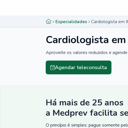
Menu lateral
Menu lateral
Especialidades
Cardiologista em I
Cardiologista em
Aproveite os valores reduzidos e agende 
Agendar teleconsulta
Há mais de 25 anos
a Medprev facilita s
O princípio é simples: pague somente pelo