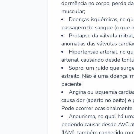
dormência no corpo, perda da 
muscular;
Doenças isquêmicas, no qua
passagem de sangue (o que inc
Prolapso da válvula mitra
anomalias das válvulas cardíac
Hipertensão arterial, no q
arterial, causando desde tontu
Sopro, um ruído que surg
estreito. Não é uma doença, m
paciente;
Angina ou isquemia cardía
causa dor (aperto no peito) e
Pode ocorrer ocasionalmente 
Aneurisma, no qual há uma
podendo causar desde AVC até
(IAM), também conhecido com