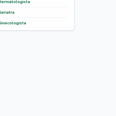
Dermatologista
Geriatra
Ginecologista