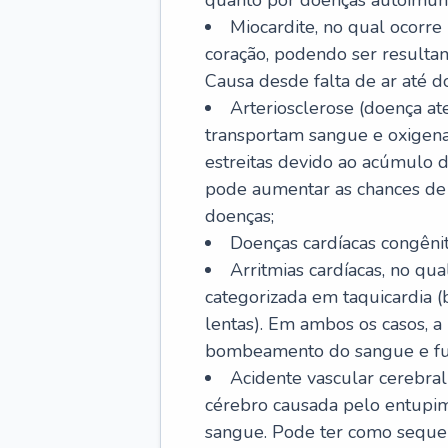
quanto por doenças autoimune
Miocardite, no qual ocorr
coração, podendo ser resultant
Causa desde falta de ar até do
Arteriosclerose (doença ate
transportam sangue e oxigena
estreitas devido ao acúmulo 
pode aumentar as chances de s
doenças;
Doenças cardíacas congênit
Arritmias cardíacas, no qua
categorizada em taquicardia (b
lentas). Em ambos os casos, 
bombeamento do sangue e fu
Acidente vascular cerebral
cérebro causada pelo entupim
sangue. Pode ter como sequel