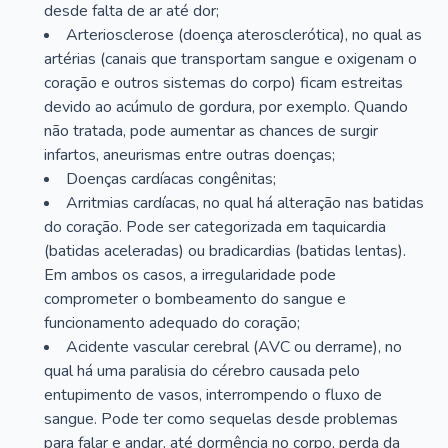
desde falta de ar até dor;
Arteriosclerose (doença aterosclerótica), no qual as
artérias (canais que transportam sangue e oxigenam o
coração e outros sistemas do corpo) ficam estreitas
devido ao acúmulo de gordura, por exemplo. Quando
não tratada, pode aumentar as chances de surgir
infartos, aneurismas entre outras doenças;
Doenças cardíacas congênitas;
Arritmias cardíacas, no qual há alteração nas batidas
do coração. Pode ser categorizada em taquicardia
(batidas aceleradas) ou bradicardias (batidas lentas).
Em ambos os casos, a irregularidade pode
comprometer o bombeamento do sangue e
funcionamento adequado do coração;
Acidente vascular cerebral (AVC ou derrame), no
qual há uma paralisia do cérebro causada pelo
entupimento de vasos, interrompendo o fluxo de
sangue. Pode ter como sequelas desde problemas
para falar e andar, até dormência no corpo, perda da