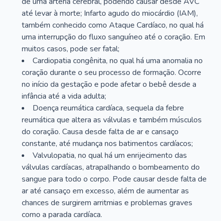
de uma artéria cerebral, podendo causar desde AVC
até levar à morte; Infarto agudo do miocárdio (IAM),
também conhecido como Ataque Cardíaco, no qual há
uma interrupção do fluxo sanguíneo até o coração. Em
muitos casos, pode ser fatal;
Cardiopatia congênita, no qual há uma anomalia no
coração durante o seu processo de formação. Ocorre
no início da gestação e pode afetar o bebê desde a
infância até a vida adulta;
Doença reumática cardíaca, sequela da febre
reumática que altera as válvulas e também músculos
do coração. Causa desde falta de ar e cansaço
constante, até mudança nos batimentos cardíacos;
Valvulopatia, no qual há um enrijecimento das
válvulas cardíacas, atrapalhando o bombeamento do
sangue para todo o corpo. Pode causar desde falta de
ar até cansaço em excesso, além de aumentar as
chances de surgirem arritmias e problemas graves
como a parada cardíaca.