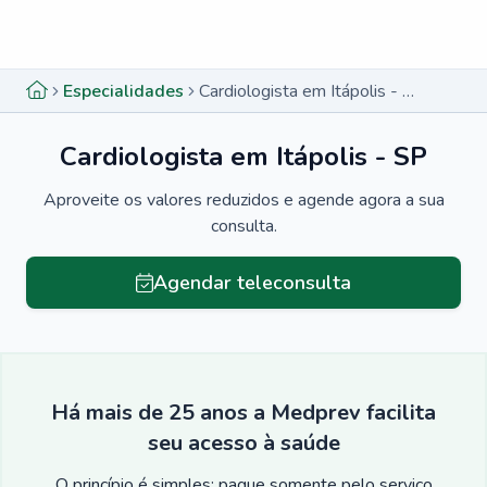
Menu lateral
Menu lateral
Especialidades
Cardiologista em Itápolis - SP
Cardiologista em Itápolis - SP
Aproveite os valores reduzidos e agende agora a sua
consulta.
Agendar teleconsulta
Há mais de 25 anos a Medprev facilita
seu acesso à saúde
O princípio é simples: pague somente pelo serviço