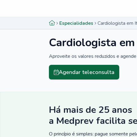
Menu lateral
Menu lateral
Especialidades
Cardiologista em I
Cardiologista em
Aproveite os valores reduzidos e agende 
Agendar teleconsulta
Há mais de 25 anos
a Medprev facilita s
O princípio é simples: pague somente pelo