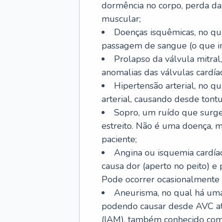
dormência no corpo, perda da 
muscular;
Doenças isquêmicas, no qua
passagem de sangue (o que inc
Prolapso da válvula mitra
anomalias das válvulas cardíac
Hipertensão arterial, no q
arterial, causando desde tontu
Sopro, um ruído que surg
estreito. Não é uma doença, m
paciente;
Angina ou isquemia cardía
causa dor (aperto no peito) e
Pode ocorrer ocasionalmente 
Aneurisma, no qual há uma
podendo causar desde AVC até
(IAM), também conhecido com