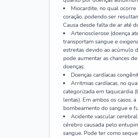
quanto por doenças autoimune
Miocardite, no qual ocorr
coração, podendo ser resultant
Causa desde falta de ar até do
Arteriosclerose (doença ate
transportam sangue e oxigena
estreitas devido ao acúmulo 
pode aumentar as chances de s
doenças;
Doenças cardíacas congênit
Arritmias cardíacas, no qua
categorizada em taquicardia (b
lentas). Em ambos os casos, 
bombeamento do sangue e fu
Acidente vascular cerebral
cérebro causada pelo entupim
sangue. Pode ter como sequel