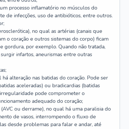
s, entre outros;
e um processo inflamatório no músculos do
e de infecções, uso de antibióticos, entre outros.
r;
rosclerótica), no qual as artérias (canais que
m o coração e outros sistemas do corpo) ficam
de gordura, por exemplo. Quando não tratada,
urgir infartos, aneurismas entre outras
as;
l há alteração nas batidas do coração. Pode ser
atidas aceleradas) ou bradicardias (batidas
a irregularidade pode comprometer o
ncionamento adequado do coração;
 (AVC ou derrame), no qual há uma paralisia do
ento de vasos, interrompendo o fluxo de
as desde problemas para falar e andar, até