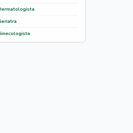
Dermatologista
Geriatra
Ginecologista