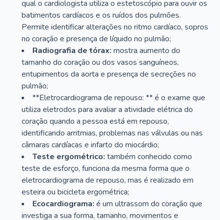
qual o cardiologista utiliza o estetoscópio para ouvir os
batimentos cardíacos e os ruídos dos pulmões.
Permite identificar alterações no ritmo cardíaco, sopros
no coração e presença de líquido no pulmão;
Radiografia de tórax:
mostra aumento do
tamanho do coração ou dos vasos sanguíneos,
entupimentos da aorta e presença de secreções no
pulmão;
**Eletrocardiograma de repouso: ** é o exame que
utiliza eletrodos para avaliar a atividade elétrica do
coração quando a pessoa está em repouso,
identificando arritmias, problemas nas válvulas ou nas
câmaras cardíacas e infarto do miocárdio;
Teste ergométrico:
também conhecido como
teste de esforço, funciona da mesma forma que o
eletrocardiograma de repouso, mas é realizado em
esteira ou bicicleta ergométrica;
Ecocardiograma:
é um ultrassom do coração que
investiga a sua forma, tamanho, movimentos e