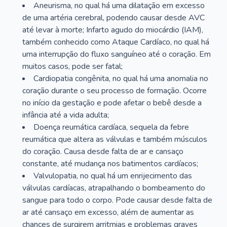
Aneurisma, no qual há uma dilatação em excesso
de uma artéria cerebral, podendo causar desde AVC
até levar à morte; Infarto agudo do miocárdio (IAM),
também conhecido como Ataque Cardíaco, no qual há
uma interrupção do fluxo sanguíneo até o coração. Em
muitos casos, pode ser fatal;
Cardiopatia congênita, no qual há uma anomalia no
coração durante o seu processo de formação. Ocorre
no início da gestação e pode afetar o bebê desde a
infância até a vida adulta;
Doença reumática cardíaca, sequela da febre
reumática que altera as válvulas e também músculos
do coração. Causa desde falta de ar e cansaço
constante, até mudança nos batimentos cardíacos;
Valvulopatia, no qual há um enrijecimento das
válvulas cardíacas, atrapalhando o bombeamento do
sangue para todo o corpo. Pode causar desde falta de
ar até cansaço em excesso, além de aumentar as
chances de surgirem arritmias e problemas graves