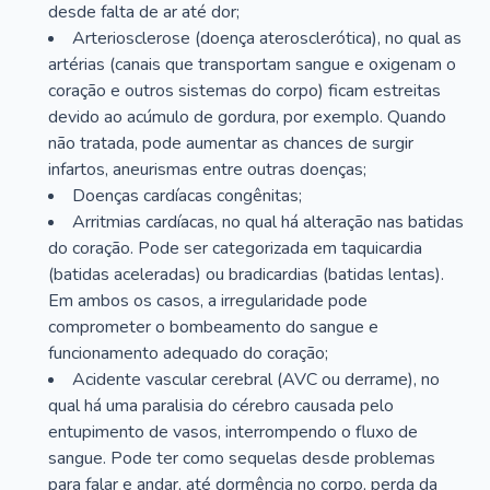
desde falta de ar até dor;
Arteriosclerose (doença aterosclerótica), no qual as
artérias (canais que transportam sangue e oxigenam o
coração e outros sistemas do corpo) ficam estreitas
devido ao acúmulo de gordura, por exemplo. Quando
não tratada, pode aumentar as chances de surgir
infartos, aneurismas entre outras doenças;
Doenças cardíacas congênitas;
Arritmias cardíacas, no qual há alteração nas batidas
do coração. Pode ser categorizada em taquicardia
(batidas aceleradas) ou bradicardias (batidas lentas).
Em ambos os casos, a irregularidade pode
comprometer o bombeamento do sangue e
funcionamento adequado do coração;
Acidente vascular cerebral (AVC ou derrame), no
qual há uma paralisia do cérebro causada pelo
entupimento de vasos, interrompendo o fluxo de
sangue. Pode ter como sequelas desde problemas
para falar e andar, até dormência no corpo, perda da