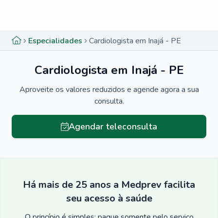
Menu lateral
Menu lateral
Especialidades
Cardiologista em Inajá - PE
Cardiologista em Inajá - PE
Aproveite os valores reduzidos e agende agora a sua
consulta.
Agendar teleconsulta
Há mais de 25 anos a Medprev facilita
seu acesso à saúde
O princípio é simples: pague somente pelo serviço