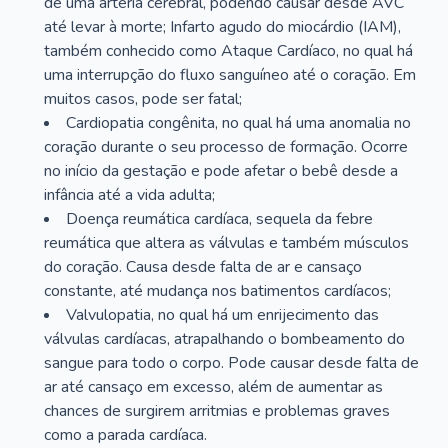
de uma artéria cerebral, podendo causar desde AVC
até levar à morte; Infarto agudo do miocárdio (IAM),
também conhecido como Ataque Cardíaco, no qual há
uma interrupção do fluxo sanguíneo até o coração. Em
muitos casos, pode ser fatal;
Cardiopatia congênita, no qual há uma anomalia no
coração durante o seu processo de formação. Ocorre
no início da gestação e pode afetar o bebê desde a
infância até a vida adulta;
Doença reumática cardíaca, sequela da febre
reumática que altera as válvulas e também músculos
do coração. Causa desde falta de ar e cansaço
constante, até mudança nos batimentos cardíacos;
Valvulopatia, no qual há um enrijecimento das
válvulas cardíacas, atrapalhando o bombeamento do
sangue para todo o corpo. Pode causar desde falta de
ar até cansaço em excesso, além de aumentar as
chances de surgirem arritmias e problemas graves
como a parada cardíaca.