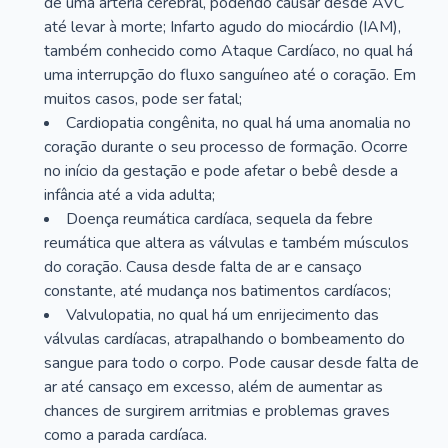
de uma artéria cerebral, podendo causar desde AVC
até levar à morte; Infarto agudo do miocárdio (IAM),
também conhecido como Ataque Cardíaco, no qual há
uma interrupção do fluxo sanguíneo até o coração. Em
muitos casos, pode ser fatal;
Cardiopatia congênita, no qual há uma anomalia no
coração durante o seu processo de formação. Ocorre
no início da gestação e pode afetar o bebê desde a
infância até a vida adulta;
Doença reumática cardíaca, sequela da febre
reumática que altera as válvulas e também músculos
do coração. Causa desde falta de ar e cansaço
constante, até mudança nos batimentos cardíacos;
Valvulopatia, no qual há um enrijecimento das
válvulas cardíacas, atrapalhando o bombeamento do
sangue para todo o corpo. Pode causar desde falta de
ar até cansaço em excesso, além de aumentar as
chances de surgirem arritmias e problemas graves
como a parada cardíaca.