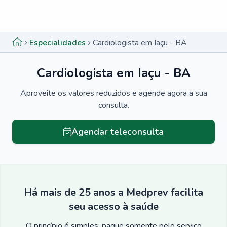
Menu lateral
Menu lateral
Especialidades
Cardiologista em Iaçu - BA
Cardiologista em Iaçu - BA
Aproveite os valores reduzidos e agende agora a sua
consulta.
Agendar teleconsulta
Há mais de 25 anos a Medprev facilita
seu acesso à saúde
O princípio é simples: pague somente pelo serviço