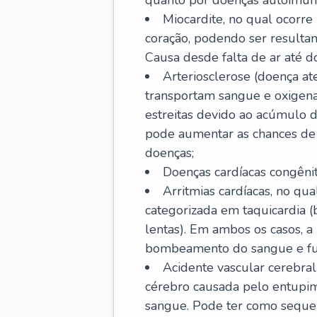
quanto por doenças autoimune
Miocardite, no qual ocorr
coração, podendo ser resultant
Causa desde falta de ar até do
Arteriosclerose (doença ate
transportam sangue e oxigena
estreitas devido ao acúmulo 
pode aumentar as chances de s
doenças;
Doenças cardíacas congênit
Arritmias cardíacas, no qua
categorizada em taquicardia (b
lentas). Em ambos os casos, 
bombeamento do sangue e fu
Acidente vascular cerebral
cérebro causada pelo entupim
sangue. Pode ter como sequel