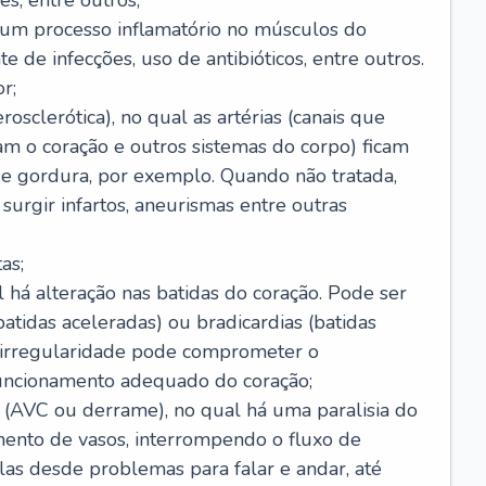
s, entre outros;
e um processo inflamatório no músculos do
e de infecções, uso de antibióticos, entre outros.
r;
rosclerótica), no qual as artérias (canais que
m o coração e outros sistemas do corpo) ficam
de gordura, por exemplo. Quando não tratada,
urgir infartos, aneurismas entre outras
as;
l há alteração nas batidas do coração. Pode ser
atidas aceleradas) ou bradicardias (batidas
a irregularidade pode comprometer o
ncionamento adequado do coração;
 (AVC ou derrame), no qual há uma paralisia do
ento de vasos, interrompendo o fluxo de
as desde problemas para falar e andar, até