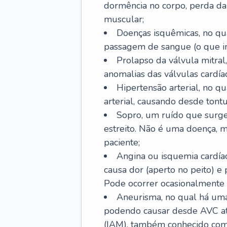
dormência no corpo, perda da 
muscular;
Doenças isquêmicas, no qua
passagem de sangue (o que inc
Prolapso da válvula mitra
anomalias das válvulas cardíac
Hipertensão arterial, no q
arterial, causando desde tontu
Sopro, um ruído que surg
estreito. Não é uma doença, m
paciente;
Angina ou isquemia cardía
causa dor (aperto no peito) e
Pode ocorrer ocasionalmente 
Aneurisma, no qual há uma
podendo causar desde AVC até
(IAM), também conhecido com