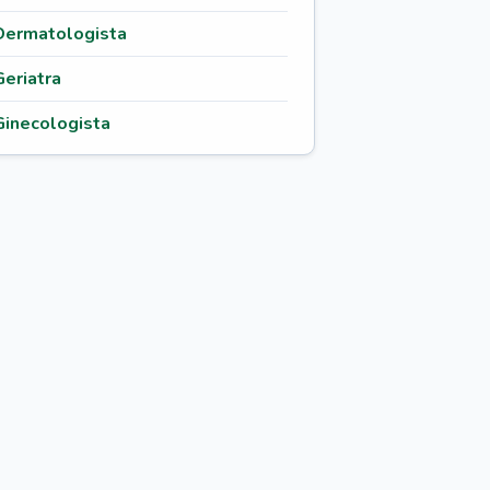
Dermatologista
Geriatra
Ginecologista