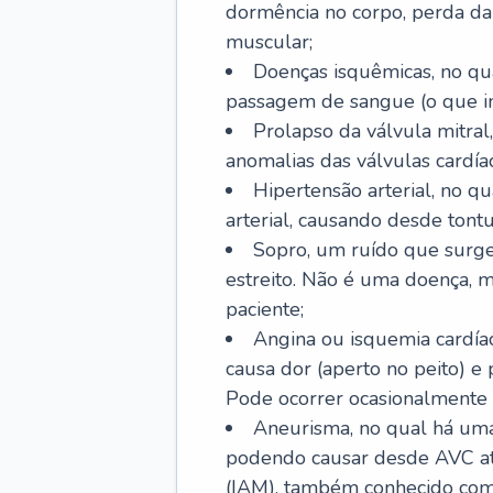
dormência no corpo, perda da 
muscular;
Doenças isquêmicas, no qua
passagem de sangue (o que inc
Prolapso da válvula mitra
anomalias das válvulas cardíac
Hipertensão arterial, no q
arterial, causando desde tontu
Sopro, um ruído que surg
estreito. Não é uma doença, m
paciente;
Angina ou isquemia cardía
causa dor (aperto no peito) e
Pode ocorrer ocasionalmente 
Aneurisma, no qual há uma
podendo causar desde AVC até
(IAM), também conhecido com