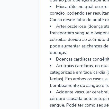
quanto por doenças autoimune
Miocardite, no qual ocorr
coração, podendo ser resultant
Causa desde falta de ar até do
Arteriosclerose (doença ate
transportam sangue e oxigena
estreitas devido ao acúmulo 
pode aumentar as chances de s
doenças;
Doenças cardíacas congênit
Arritmias cardíacas, no qua
categorizada em taquicardia (b
lentas). Em ambos os casos, 
bombeamento do sangue e fu
Acidente vascular cerebral
cérebro causada pelo entupim
sangue. Pode ter como sequel