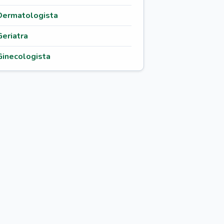
Dermatologista
Geriatra
Ginecologista