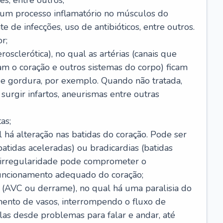
s, entre outros;
e um processo inflamatório no músculos do
e de infecções, uso de antibióticos, entre outros.
r;
rosclerótica), no qual as artérias (canais que
m o coração e outros sistemas do corpo) ficam
de gordura, por exemplo. Quando não tratada,
urgir infartos, aneurismas entre outras
as;
l há alteração nas batidas do coração. Pode ser
atidas aceleradas) ou bradicardias (batidas
a irregularidade pode comprometer o
ncionamento adequado do coração;
 (AVC ou derrame), no qual há uma paralisia do
ento de vasos, interrompendo o fluxo de
as desde problemas para falar e andar, até