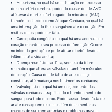
Aneurisma, no qual há uma dilatação em excesso
de uma artéria cerebral, podendo causar desde AVC
até levar à morte; Infarto agudo do miocárdio (IAM),
também conhecido como Ataque Cardíaco, no qual há
uma interrupção do fluxo sanguíneo até o coração. Em
muitos casos, pode ser fatal;
Cardiopatia congênita, no qual há uma anomalia no
coração durante o seu processo de formação. Ocorre
no início da gestação e pode afetar o bebê desde a
infância até a vida adulta;
Doença reumática cardíaca, sequela da febre
reumática que altera as válvulas e também músculos
do coração. Causa desde falta de ar e cansaço
constante, até mudança nos batimentos cardíacos;
Valvulopatia, no qual há um enrijecimento das
válvulas cardíacas, atrapalhando o bombeamento do
sangue para todo o corpo. Pode causar desde falta de
ar até cansaço em excesso, além de aumentar as
chances de surgirem arritmias e problemas graves