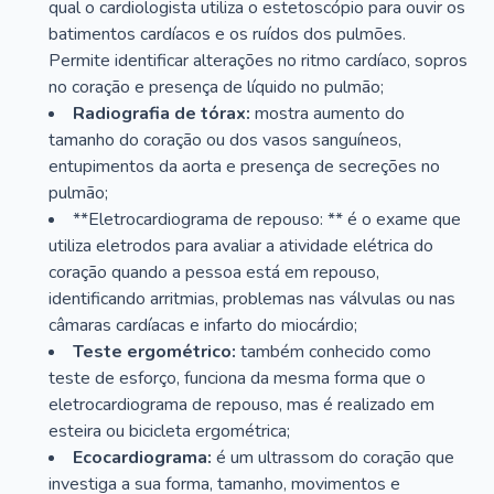
qual o cardiologista utiliza o estetoscópio para ouvir os
batimentos cardíacos e os ruídos dos pulmões.
Permite identificar alterações no ritmo cardíaco, sopros
no coração e presença de líquido no pulmão;
Radiografia de tórax:
mostra aumento do
tamanho do coração ou dos vasos sanguíneos,
entupimentos da aorta e presença de secreções no
pulmão;
**Eletrocardiograma de repouso: ** é o exame que
utiliza eletrodos para avaliar a atividade elétrica do
coração quando a pessoa está em repouso,
identificando arritmias, problemas nas válvulas ou nas
câmaras cardíacas e infarto do miocárdio;
Teste ergométrico:
também conhecido como
teste de esforço, funciona da mesma forma que o
eletrocardiograma de repouso, mas é realizado em
esteira ou bicicleta ergométrica;
Ecocardiograma:
é um ultrassom do coração que
investiga a sua forma, tamanho, movimentos e