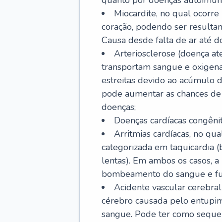
quanto por doenças autoimune
Miocardite, no qual ocorr
coração, podendo ser resultant
Causa desde falta de ar até do
Arteriosclerose (doença ate
transportam sangue e oxigena
estreitas devido ao acúmulo 
pode aumentar as chances de s
doenças;
Doenças cardíacas congênit
Arritmias cardíacas, no qua
categorizada em taquicardia (b
lentas). Em ambos os casos, 
bombeamento do sangue e fu
Acidente vascular cerebral
cérebro causada pelo entupim
sangue. Pode ter como sequel