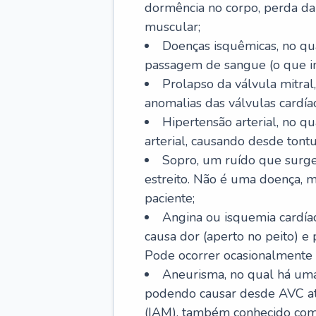
dormência no corpo, perda da 
muscular;
Doenças isquêmicas, no qua
passagem de sangue (o que inc
Prolapso da válvula mitra
anomalias das válvulas cardíac
Hipertensão arterial, no q
arterial, causando desde tontu
Sopro, um ruído que surg
estreito. Não é uma doença, m
paciente;
Angina ou isquemia cardía
causa dor (aperto no peito) e
Pode ocorrer ocasionalmente 
Aneurisma, no qual há uma
podendo causar desde AVC até
(IAM), também conhecido com