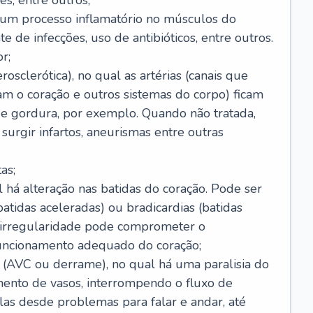
s, entre outros;
e um processo inflamatório no músculos do
e de infecções, uso de antibióticos, entre outros.
r;
rosclerótica), no qual as artérias (canais que
m o coração e outros sistemas do corpo) ficam
de gordura, por exemplo. Quando não tratada,
urgir infartos, aneurismas entre outras
as;
l há alteração nas batidas do coração. Pode ser
atidas aceleradas) ou bradicardias (batidas
a irregularidade pode comprometer o
ncionamento adequado do coração;
 (AVC ou derrame), no qual há uma paralisia do
ento de vasos, interrompendo o fluxo de
as desde problemas para falar e andar, até