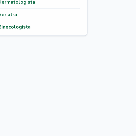
Dermatologista
Geriatra
Ginecologista