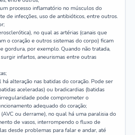
s, entre outros;
e um processo inflamatório no músculos do
e de infecções, uso de antibióticos, entre outros.
r;
rosclerótica), no qual as artérias (canais que
m o coração e outros sistemas do corpo) ficam
de gordura, por exemplo. Quando não tratada,
urgir infartos, aneurismas entre outras
as;
l há alteração nas batidas do coração. Pode ser
atidas aceleradas) ou bradicardias (batidas
a irregularidade pode comprometer o
ncionamento adequado do coração;
 (AVC ou derrame), no qual há uma paralisia do
ento de vasos, interrompendo o fluxo de
as desde problemas para falar e andar, até