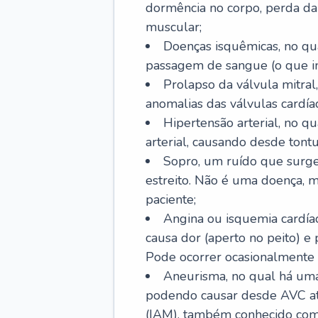
dormência no corpo, perda da 
muscular;
Doenças isquêmicas, no qua
passagem de sangue (o que inc
Prolapso da válvula mitra
anomalias das válvulas cardíac
Hipertensão arterial, no q
arterial, causando desde tontu
Sopro, um ruído que surg
estreito. Não é uma doença, m
paciente;
Angina ou isquemia cardía
causa dor (aperto no peito) e
Pode ocorrer ocasionalmente 
Aneurisma, no qual há uma
podendo causar desde AVC até
(IAM), também conhecido com