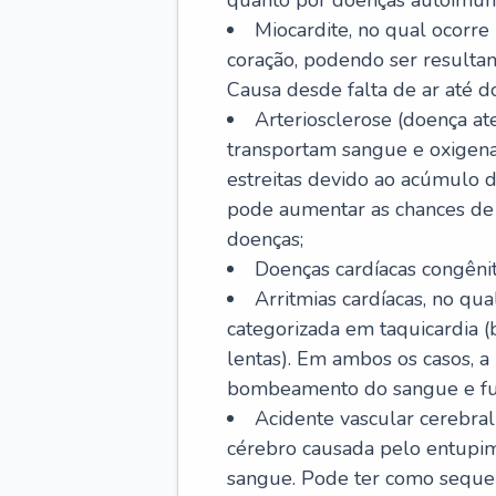
quanto por doenças autoimune
Miocardite, no qual ocorr
coração, podendo ser resultant
Causa desde falta de ar até do
Arteriosclerose (doença ate
transportam sangue e oxigena
estreitas devido ao acúmulo 
pode aumentar as chances de s
doenças;
Doenças cardíacas congênit
Arritmias cardíacas, no qua
categorizada em taquicardia (b
lentas). Em ambos os casos, 
bombeamento do sangue e fu
Acidente vascular cerebral
cérebro causada pelo entupim
sangue. Pode ter como sequel