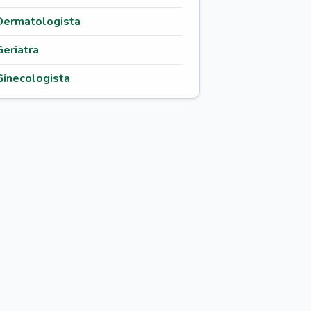
Dermatologista
Geriatra
Ginecologista