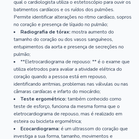
qual o cardiologista utiliza o estetoscópio para ouvir os
batimentos cardíacos e os ruídos dos pulmões.
Permite identificar alterações no ritmo cardíaco, sopros
no coração e presença de líquido no pulmão;
Radiografia de tórax:
mostra aumento do
tamanho do coração ou dos vasos sanguíneos,
entupimentos da aorta e presença de secreções no
pulmão;
**Eletrocardiograma de repouso: ** é o exame que
utiliza eletrodos para avaliar a atividade elétrica do
coração quando a pessoa está em repouso,
identificando arritmias, problemas nas válvulas ou nas
câmaras cardíacas e infarto do miocárdio;
Teste ergométrico:
também conhecido como
teste de esforço, funciona da mesma forma que o
eletrocardiograma de repouso, mas é realizado em
esteira ou bicicleta ergométrica;
Ecocardiograma:
é um ultrassom do coração que
investiga a sua forma, tamanho, movimentos e