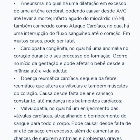
Aneurisma, no qual há uma dilatação em excesso
de uma artéria cerebral, podendo causar desde AVC
até levar à morte; Infarto agudo do miocárdio (IAM),
também conhecido como Ataque Cardíaco, no qual há
uma interrupção do fluxo sanguíneo até o coração. Em
muitos casos, pode ser fatal;
Cardiopatia congênita, no qual há uma anomalia no
coração durante o seu processo de formação. Ocorre
no início da gestação e pode afetar o bebê desde a
infância até a vida adulta;
Doença reumática cardíaca, sequela da febre
reumática que altera as válvulas e também músculos
do coração. Causa desde falta de ar e cansaço
constante, até mudança nos batimentos cardíacos;
Valvulopatia, no qual há um enrijecimento das
válvulas cardíacas, atrapalhando o bombeamento do
sangue para todo o corpo. Pode causar desde falta de
ar até cansaço em excesso, além de aumentar as
chances de surgirem arritmias e problemas graves