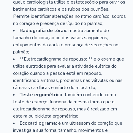
qual o cardiologista utiliza o estetoscópio para ouvir os
batimentos cardíacos e os ruídos dos pulmões.
Permite identificar alterações no ritmo cardíaco, sopros
no coração e presença de líquido no pulmão;
Radiografia de tórax:
mostra aumento do
tamanho do coração ou dos vasos sanguíneos,
entupimentos da aorta e presença de secreções no
pulmão;
**Eletrocardiograma de repouso: ** é o exame que
utiliza eletrodos para avaliar a atividade elétrica do
coração quando a pessoa está em repouso,
identificando arritmias, problemas nas válvulas ou nas
câmaras cardíacas e infarto do miocárdio;
Teste ergométrico:
também conhecido como
teste de esforço, funciona da mesma forma que o
eletrocardiograma de repouso, mas é realizado em
esteira ou bicicleta ergométrica;
Ecocardiograma:
é um ultrassom do coração que
investiga a sua forma, tamanho, movimentos e