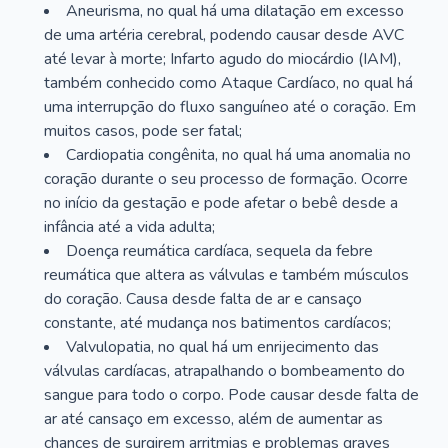
Aneurisma, no qual há uma dilatação em excesso
de uma artéria cerebral, podendo causar desde AVC
até levar à morte; Infarto agudo do miocárdio (IAM),
também conhecido como Ataque Cardíaco, no qual há
uma interrupção do fluxo sanguíneo até o coração. Em
muitos casos, pode ser fatal;
Cardiopatia congênita, no qual há uma anomalia no
coração durante o seu processo de formação. Ocorre
no início da gestação e pode afetar o bebê desde a
infância até a vida adulta;
Doença reumática cardíaca, sequela da febre
reumática que altera as válvulas e também músculos
do coração. Causa desde falta de ar e cansaço
constante, até mudança nos batimentos cardíacos;
Valvulopatia, no qual há um enrijecimento das
válvulas cardíacas, atrapalhando o bombeamento do
sangue para todo o corpo. Pode causar desde falta de
ar até cansaço em excesso, além de aumentar as
chances de surgirem arritmias e problemas graves