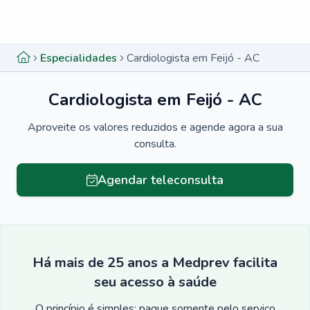
Menu lateral
Menu lateral
Especialidades
Cardiologista em Feijó - AC
Cardiologista em Feijó - AC
Aproveite os valores reduzidos e agende agora a sua
consulta.
Agendar teleconsulta
Há mais de 25 anos a Medprev facilita
seu acesso à saúde
O princípio é simples: pague somente pelo serviço