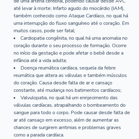
de uma artéria cerebral, podendo causar desde AVC
até levar à morte; Infarto agudo do miocárdio (IAM),
também conhecido como Ataque Cardíaco, no qual há
uma interrupção do fluxo sanguíneo até o coração. Em
muitos casos, pode ser fatal;
Cardiopatia congênita, no qual há uma anomalia no
coração durante o seu processo de formação. Ocorre
no início da gestação e pode afetar o bebê desde a
infância até a vida adulta;
Doença reumática cardíaca, sequela da febre
reumática que altera as válvulas e também músculos
do coração. Causa desde falta de ar e cansaço
constante, até mudança nos batimentos cardíacos;
Valvulopatia, no qual há um enrijecimento das
válvulas cardíacas, atrapalhando o bombeamento do
sangue para todo o corpo. Pode causar desde falta de
ar até cansaço em excesso, além de aumentar as
chances de surgirem arritmias e problemas graves
como a parada cardíaca.