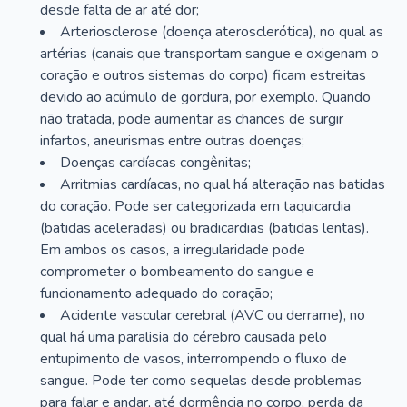
desde falta de ar até dor;
Arteriosclerose (doença aterosclerótica), no qual as
artérias (canais que transportam sangue e oxigenam o
coração e outros sistemas do corpo) ficam estreitas
devido ao acúmulo de gordura, por exemplo. Quando
não tratada, pode aumentar as chances de surgir
infartos, aneurismas entre outras doenças;
Doenças cardíacas congênitas;
Arritmias cardíacas, no qual há alteração nas batidas
do coração. Pode ser categorizada em taquicardia
(batidas aceleradas) ou bradicardias (batidas lentas).
Em ambos os casos, a irregularidade pode
comprometer o bombeamento do sangue e
funcionamento adequado do coração;
Acidente vascular cerebral (AVC ou derrame), no
qual há uma paralisia do cérebro causada pelo
entupimento de vasos, interrompendo o fluxo de
sangue. Pode ter como sequelas desde problemas
para falar e andar, até dormência no corpo, perda da