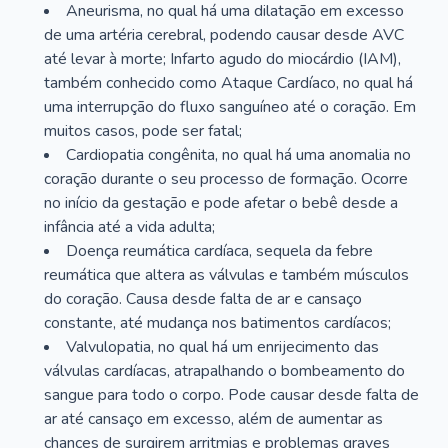
Aneurisma, no qual há uma dilatação em excesso
de uma artéria cerebral, podendo causar desde AVC
até levar à morte; Infarto agudo do miocárdio (IAM),
também conhecido como Ataque Cardíaco, no qual há
uma interrupção do fluxo sanguíneo até o coração. Em
muitos casos, pode ser fatal;
Cardiopatia congênita, no qual há uma anomalia no
coração durante o seu processo de formação. Ocorre
no início da gestação e pode afetar o bebê desde a
infância até a vida adulta;
Doença reumática cardíaca, sequela da febre
reumática que altera as válvulas e também músculos
do coração. Causa desde falta de ar e cansaço
constante, até mudança nos batimentos cardíacos;
Valvulopatia, no qual há um enrijecimento das
válvulas cardíacas, atrapalhando o bombeamento do
sangue para todo o corpo. Pode causar desde falta de
ar até cansaço em excesso, além de aumentar as
chances de surgirem arritmias e problemas graves