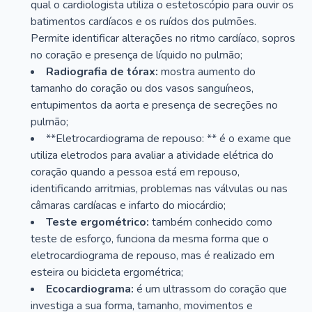
qual o cardiologista utiliza o estetoscópio para ouvir os
batimentos cardíacos e os ruídos dos pulmões.
Permite identificar alterações no ritmo cardíaco, sopros
no coração e presença de líquido no pulmão;
Radiografia de tórax:
mostra aumento do
tamanho do coração ou dos vasos sanguíneos,
entupimentos da aorta e presença de secreções no
pulmão;
**Eletrocardiograma de repouso: ** é o exame que
utiliza eletrodos para avaliar a atividade elétrica do
coração quando a pessoa está em repouso,
identificando arritmias, problemas nas válvulas ou nas
câmaras cardíacas e infarto do miocárdio;
Teste ergométrico:
também conhecido como
teste de esforço, funciona da mesma forma que o
eletrocardiograma de repouso, mas é realizado em
esteira ou bicicleta ergométrica;
Ecocardiograma:
é um ultrassom do coração que
investiga a sua forma, tamanho, movimentos e