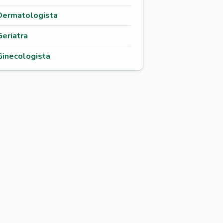
Dermatologista
Geriatra
Ginecologista