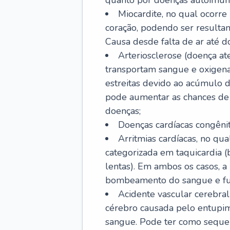
quanto por doenças autoimune
Miocardite, no qual ocorr
coração, podendo ser resultant
Causa desde falta de ar até do
Arteriosclerose (doença ate
transportam sangue e oxigena
estreitas devido ao acúmulo 
pode aumentar as chances de s
doenças;
Doenças cardíacas congênit
Arritmias cardíacas, no qua
categorizada em taquicardia (b
lentas). Em ambos os casos, 
bombeamento do sangue e fu
Acidente vascular cerebral
cérebro causada pelo entupim
sangue. Pode ter como sequel