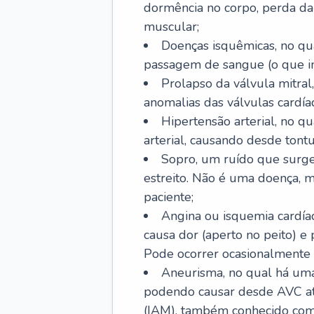
dormência no corpo, perda da 
muscular;
Doenças isquêmicas, no qua
passagem de sangue (o que inc
Prolapso da válvula mitra
anomalias das válvulas cardíac
Hipertensão arterial, no q
arterial, causando desde tontu
Sopro, um ruído que surg
estreito. Não é uma doença, m
paciente;
Angina ou isquemia cardía
causa dor (aperto no peito) e
Pode ocorrer ocasionalmente 
Aneurisma, no qual há uma
podendo causar desde AVC até
(IAM), também conhecido com