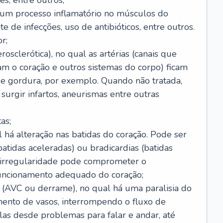
s, entre outros;
e um processo inflamatório no músculos do
e de infecções, uso de antibióticos, entre outros.
r;
rosclerótica), no qual as artérias (canais que
m o coração e outros sistemas do corpo) ficam
de gordura, por exemplo. Quando não tratada,
urgir infartos, aneurismas entre outras
as;
l há alteração nas batidas do coração. Pode ser
atidas aceleradas) ou bradicardias (batidas
a irregularidade pode comprometer o
ncionamento adequado do coração;
 (AVC ou derrame), no qual há uma paralisia do
ento de vasos, interrompendo o fluxo de
as desde problemas para falar e andar, até