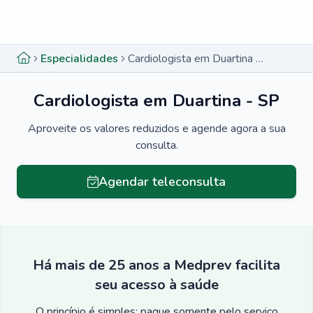
Menu lateral
Menu lateral
Especialidades
Cardiologista em Duartina - SP
Cardiologista em Duartina - SP
Aproveite os valores reduzidos e agende agora a sua
consulta.
Agendar teleconsulta
Há mais de 25 anos a Medprev facilita
seu acesso à saúde
O princípio é simples: pague somente pelo serviço