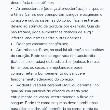
desde falta de ar até dor;
Arteriosclerose (doença aterosclerótica), no qual as
artérias (canais que transportam sangue e oxigenam o
coração e outros sistemas do corpo) ficam estreitas
devido ao acúmulo de gordura, por exemplo. Quando
não tratada, pode aumentar as chances de surgir
infartos, aneurismas entre outras doenças;
Doenças cardíacas congênitas;
Arritmias cardíacas, no qual há alteração nas batidas
do coração. Pode ser categorizada em taquicardia
(batidas aceleradas) ou bradicardias (batidas lentas).
Em ambos os casos, a irregularidade pode
comprometer o bombeamento do sangue e
funcionamento adequado do coração;
Acidente vascular cerebral (AVC ou derrame), no
qual há uma paralisia do cérebro causada pelo
entupimento de vasos, interrompendo o fluxo de
sangue. Pode ter como sequelas desde problemas
para falar e andar, até dormência no corpo, perda da