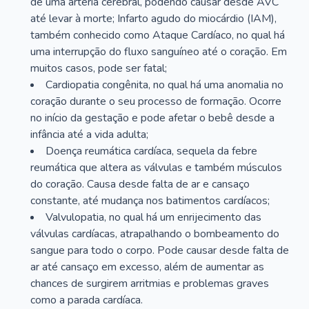
de uma artéria cerebral, podendo causar desde AVC
até levar à morte; Infarto agudo do miocárdio (IAM),
também conhecido como Ataque Cardíaco, no qual há
uma interrupção do fluxo sanguíneo até o coração. Em
muitos casos, pode ser fatal;
Cardiopatia congênita, no qual há uma anomalia no
coração durante o seu processo de formação. Ocorre
no início da gestação e pode afetar o bebê desde a
infância até a vida adulta;
Doença reumática cardíaca, sequela da febre
reumática que altera as válvulas e também músculos
do coração. Causa desde falta de ar e cansaço
constante, até mudança nos batimentos cardíacos;
Valvulopatia, no qual há um enrijecimento das
válvulas cardíacas, atrapalhando o bombeamento do
sangue para todo o corpo. Pode causar desde falta de
ar até cansaço em excesso, além de aumentar as
chances de surgirem arritmias e problemas graves
como a parada cardíaca.