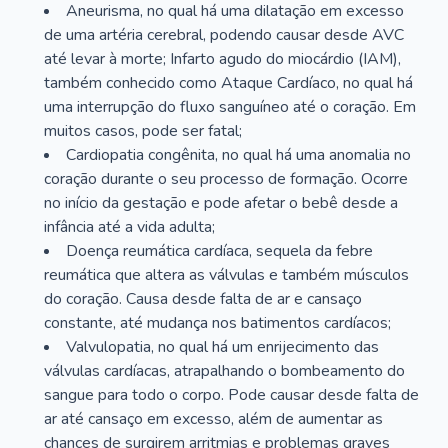
Aneurisma, no qual há uma dilatação em excesso
de uma artéria cerebral, podendo causar desde AVC
até levar à morte; Infarto agudo do miocárdio (IAM),
também conhecido como Ataque Cardíaco, no qual há
uma interrupção do fluxo sanguíneo até o coração. Em
muitos casos, pode ser fatal;
Cardiopatia congênita, no qual há uma anomalia no
coração durante o seu processo de formação. Ocorre
no início da gestação e pode afetar o bebê desde a
infância até a vida adulta;
Doença reumática cardíaca, sequela da febre
reumática que altera as válvulas e também músculos
do coração. Causa desde falta de ar e cansaço
constante, até mudança nos batimentos cardíacos;
Valvulopatia, no qual há um enrijecimento das
válvulas cardíacas, atrapalhando o bombeamento do
sangue para todo o corpo. Pode causar desde falta de
ar até cansaço em excesso, além de aumentar as
chances de surgirem arritmias e problemas graves