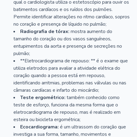
qual o cardiologista utiliza o estetoscópio para ouvir os
batimentos cardíacos e os ruídos dos pulmões.
Permite identificar alterações no ritmo cardíaco, sopros
no coração e presença de líquido no pulmão;
Radiografia de tórax:
mostra aumento do
tamanho do coração ou dos vasos sanguíneos,
entupimentos da aorta e presença de secreções no
pulmão;
**Eletrocardiograma de repouso: ** é o exame que
utiliza eletrodos para avaliar a atividade elétrica do
coração quando a pessoa está em repouso,
identificando arritmias, problemas nas válvulas ou nas
câmaras cardíacas e infarto do miocárdio;
Teste ergométrico:
também conhecido como
teste de esforço, funciona da mesma forma que o
eletrocardiograma de repouso, mas é realizado em
esteira ou bicicleta ergométrica;
Ecocardiograma:
é um ultrassom do coração que
investiga a sua forma, tamanho, movimentos e