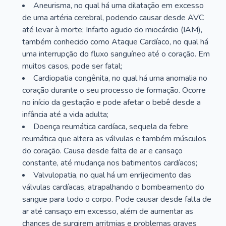
Aneurisma, no qual há uma dilatação em excesso
de uma artéria cerebral, podendo causar desde AVC
até levar à morte; Infarto agudo do miocárdio (IAM),
também conhecido como Ataque Cardíaco, no qual há
uma interrupção do fluxo sanguíneo até o coração. Em
muitos casos, pode ser fatal;
Cardiopatia congênita, no qual há uma anomalia no
coração durante o seu processo de formação. Ocorre
no início da gestação e pode afetar o bebê desde a
infância até a vida adulta;
Doença reumática cardíaca, sequela da febre
reumática que altera as válvulas e também músculos
do coração. Causa desde falta de ar e cansaço
constante, até mudança nos batimentos cardíacos;
Valvulopatia, no qual há um enrijecimento das
válvulas cardíacas, atrapalhando o bombeamento do
sangue para todo o corpo. Pode causar desde falta de
ar até cansaço em excesso, além de aumentar as
chances de surgirem arritmias e problemas graves