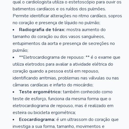
qual o cardiologista utiliza o estetoscópio para ouvir os
batimentos cardíacos e os ruídos dos pulmões.
Permite identificar alterações no ritmo cardíaco, sopros
no coração e presença de líquido no pulmão;
Radiografia de tórax:
mostra aumento do
tamanho do coração ou dos vasos sanguíneos,
entupimentos da aorta e presença de secreções no
pulmão;
**Eletrocardiograma de repouso: ** é o exame que
utiliza eletrodos para avaliar a atividade elétrica do
coração quando a pessoa está em repouso,
identificando arritmias, problemas nas válvulas ou nas
câmaras cardíacas e infarto do miocárdio;
Teste ergométrico:
também conhecido como
teste de esforço, funciona da mesma forma que o
eletrocardiograma de repouso, mas é realizado em
esteira ou bicicleta ergométrica;
Ecocardiograma:
é um ultrassom do coração que
investiga a sua forma, tamanho, movimentos e