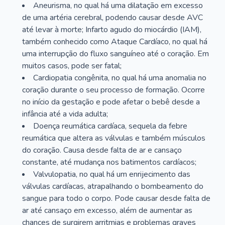
Aneurisma, no qual há uma dilatação em excesso
de uma artéria cerebral, podendo causar desde AVC
até levar à morte; Infarto agudo do miocárdio (IAM),
também conhecido como Ataque Cardíaco, no qual há
uma interrupção do fluxo sanguíneo até o coração. Em
muitos casos, pode ser fatal;
Cardiopatia congênita, no qual há uma anomalia no
coração durante o seu processo de formação. Ocorre
no início da gestação e pode afetar o bebê desde a
infância até a vida adulta;
Doença reumática cardíaca, sequela da febre
reumática que altera as válvulas e também músculos
do coração. Causa desde falta de ar e cansaço
constante, até mudança nos batimentos cardíacos;
Valvulopatia, no qual há um enrijecimento das
válvulas cardíacas, atrapalhando o bombeamento do
sangue para todo o corpo. Pode causar desde falta de
ar até cansaço em excesso, além de aumentar as
chances de surgirem arritmias e problemas graves