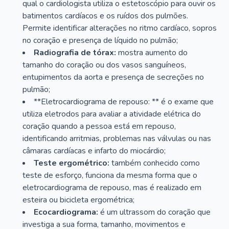
qual o cardiologista utiliza o estetoscópio para ouvir os
batimentos cardíacos e os ruídos dos pulmões.
Permite identificar alterações no ritmo cardíaco, sopros
no coração e presença de líquido no pulmão;
Radiografia de tórax:
mostra aumento do
tamanho do coração ou dos vasos sanguíneos,
entupimentos da aorta e presença de secreções no
pulmão;
**Eletrocardiograma de repouso: ** é o exame que
utiliza eletrodos para avaliar a atividade elétrica do
coração quando a pessoa está em repouso,
identificando arritmias, problemas nas válvulas ou nas
câmaras cardíacas e infarto do miocárdio;
Teste ergométrico:
também conhecido como
teste de esforço, funciona da mesma forma que o
eletrocardiograma de repouso, mas é realizado em
esteira ou bicicleta ergométrica;
Ecocardiograma:
é um ultrassom do coração que
investiga a sua forma, tamanho, movimentos e