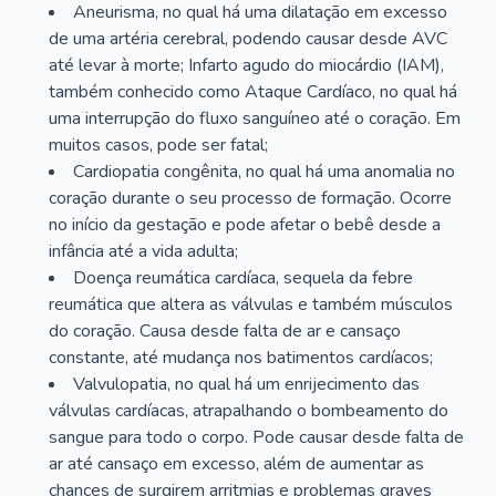
Aneurisma, no qual há uma dilatação em excesso
de uma artéria cerebral, podendo causar desde AVC
até levar à morte; Infarto agudo do miocárdio (IAM),
também conhecido como Ataque Cardíaco, no qual há
uma interrupção do fluxo sanguíneo até o coração. Em
muitos casos, pode ser fatal;
Cardiopatia congênita, no qual há uma anomalia no
coração durante o seu processo de formação. Ocorre
no início da gestação e pode afetar o bebê desde a
infância até a vida adulta;
Doença reumática cardíaca, sequela da febre
reumática que altera as válvulas e também músculos
do coração. Causa desde falta de ar e cansaço
constante, até mudança nos batimentos cardíacos;
Valvulopatia, no qual há um enrijecimento das
válvulas cardíacas, atrapalhando o bombeamento do
sangue para todo o corpo. Pode causar desde falta de
ar até cansaço em excesso, além de aumentar as
chances de surgirem arritmias e problemas graves