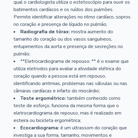
qual o cardiologista utiliza o estetoscópio para ouvir os
batimentos cardíacos e os ruídos dos pulmões.
Permite identificar alterações no ritmo cardíaco, sopros
no coração e presença de líquido no pulmão;
Radiografia de tórax:
mostra aumento do
tamanho do coração ou dos vasos sanguíneos,
entupimentos da aorta e presença de secreções no
pulmão;
**Eletrocardiograma de repouso: ** é o exame que
utiliza eletrodos para avaliar a atividade elétrica do
coração quando a pessoa está em repouso,
identificando arritmias, problemas nas válvulas ou nas
câmaras cardíacas e infarto do miocárdio;
Teste ergométrico:
também conhecido como
teste de esforço, funciona da mesma forma que o
eletrocardiograma de repouso, mas é realizado em
esteira ou bicicleta ergométrica;
Ecocardiograma:
é um ultrassom do coração que
investiga a sua forma, tamanho, movimentos e