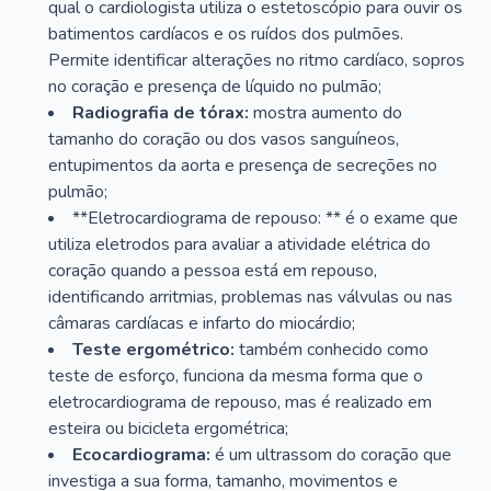
qual o cardiologista utiliza o estetoscópio para ouvir os
batimentos cardíacos e os ruídos dos pulmões.
Permite identificar alterações no ritmo cardíaco, sopros
no coração e presença de líquido no pulmão;
Radiografia de tórax:
mostra aumento do
tamanho do coração ou dos vasos sanguíneos,
entupimentos da aorta e presença de secreções no
pulmão;
**Eletrocardiograma de repouso: ** é o exame que
utiliza eletrodos para avaliar a atividade elétrica do
coração quando a pessoa está em repouso,
identificando arritmias, problemas nas válvulas ou nas
câmaras cardíacas e infarto do miocárdio;
Teste ergométrico:
também conhecido como
teste de esforço, funciona da mesma forma que o
eletrocardiograma de repouso, mas é realizado em
esteira ou bicicleta ergométrica;
Ecocardiograma:
é um ultrassom do coração que
investiga a sua forma, tamanho, movimentos e