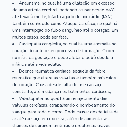
Aneurisma, no qual há uma dilatação em excesso
de uma artéria cerebral, podendo causar desde AVC
até levar à morte; Infarto agudo do miocárdio (IAM),
também conhecido como Ataque Cardíaco, no qual há
uma interrupção do fluxo sanguíneo até o coração. Em
muitos casos, pode ser fatal;
Cardiopatia congênita, no qual há uma anomalia no
coração durante o seu processo de formação. Ocorre
no início da gestação e pode afetar o bebê desde a
infância até a vida adulta;
Doença reumática cardíaca, sequela da febre
reumática que altera as válvulas e também músculos
do coração. Causa desde falta de ar e cansaço
constante, até mudança nos batimentos cardíacos;
Valvulopatia, no qual há um enrijecimento das
válvulas cardíacas, atrapalhando o bombeamento do
sangue para todo o corpo. Pode causar desde falta de
ar até cansaço em excesso, além de aumentar as
chances de surgirem arritmias e problemas graves