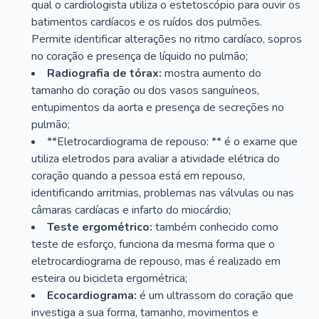
qual o cardiologista utiliza o estetoscópio para ouvir os
batimentos cardíacos e os ruídos dos pulmões.
Permite identificar alterações no ritmo cardíaco, sopros
no coração e presença de líquido no pulmão;
Radiografia de tórax:
mostra aumento do
tamanho do coração ou dos vasos sanguíneos,
entupimentos da aorta e presença de secreções no
pulmão;
**Eletrocardiograma de repouso: ** é o exame que
utiliza eletrodos para avaliar a atividade elétrica do
coração quando a pessoa está em repouso,
identificando arritmias, problemas nas válvulas ou nas
câmaras cardíacas e infarto do miocárdio;
Teste ergométrico:
também conhecido como
teste de esforço, funciona da mesma forma que o
eletrocardiograma de repouso, mas é realizado em
esteira ou bicicleta ergométrica;
Ecocardiograma:
é um ultrassom do coração que
investiga a sua forma, tamanho, movimentos e