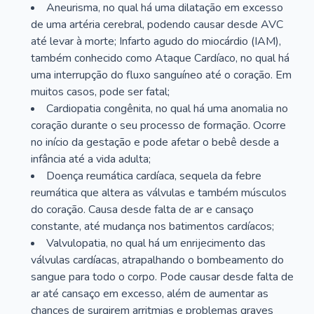
Aneurisma, no qual há uma dilatação em excesso
de uma artéria cerebral, podendo causar desde AVC
até levar à morte; Infarto agudo do miocárdio (IAM),
também conhecido como Ataque Cardíaco, no qual há
uma interrupção do fluxo sanguíneo até o coração. Em
muitos casos, pode ser fatal;
Cardiopatia congênita, no qual há uma anomalia no
coração durante o seu processo de formação. Ocorre
no início da gestação e pode afetar o bebê desde a
infância até a vida adulta;
Doença reumática cardíaca, sequela da febre
reumática que altera as válvulas e também músculos
do coração. Causa desde falta de ar e cansaço
constante, até mudança nos batimentos cardíacos;
Valvulopatia, no qual há um enrijecimento das
válvulas cardíacas, atrapalhando o bombeamento do
sangue para todo o corpo. Pode causar desde falta de
ar até cansaço em excesso, além de aumentar as
chances de surgirem arritmias e problemas graves