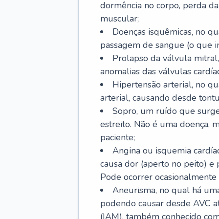
dormência no corpo, perda da 
muscular;
Doenças isquêmicas, no qua
passagem de sangue (o que inc
Prolapso da válvula mitra
anomalias das válvulas cardíac
Hipertensão arterial, no q
arterial, causando desde tontu
Sopro, um ruído que surg
estreito. Não é uma doença, m
paciente;
Angina ou isquemia cardía
causa dor (aperto no peito) e
Pode ocorrer ocasionalmente 
Aneurisma, no qual há uma
podendo causar desde AVC até
(IAM), também conhecido com