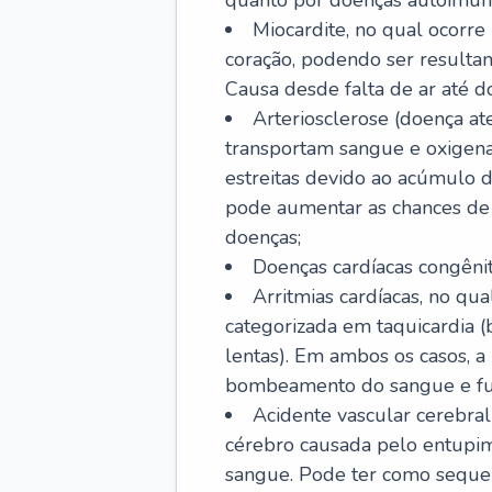
quanto por doenças autoimune
Miocardite, no qual ocorr
coração, podendo ser resultant
Causa desde falta de ar até do
Arteriosclerose (doença ate
transportam sangue e oxigena
estreitas devido ao acúmulo 
pode aumentar as chances de s
doenças;
Doenças cardíacas congênit
Arritmias cardíacas, no qua
categorizada em taquicardia (b
lentas). Em ambos os casos, 
bombeamento do sangue e fu
Acidente vascular cerebral
cérebro causada pelo entupim
sangue. Pode ter como sequel