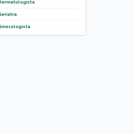
Dermatologista
Geriatra
Ginecologista