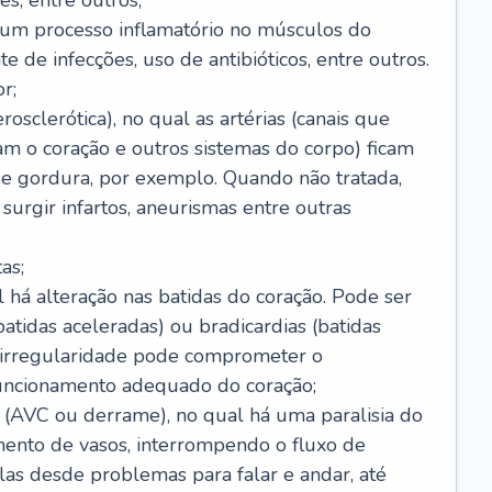
s, entre outros;
e um processo inflamatório no músculos do
e de infecções, uso de antibióticos, entre outros.
r;
rosclerótica), no qual as artérias (canais que
m o coração e outros sistemas do corpo) ficam
de gordura, por exemplo. Quando não tratada,
urgir infartos, aneurismas entre outras
as;
l há alteração nas batidas do coração. Pode ser
atidas aceleradas) ou bradicardias (batidas
a irregularidade pode comprometer o
ncionamento adequado do coração;
 (AVC ou derrame), no qual há uma paralisia do
ento de vasos, interrompendo o fluxo de
as desde problemas para falar e andar, até