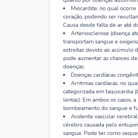
quanto por doenças autoimune
Miocardite, no qual ocorr
coração, podendo ser resultant
Causa desde falta de ar até do
Arteriosclerose (doença ate
transportam sangue e oxigena
estreitas devido ao acúmulo 
pode aumentar as chances de s
doenças;
Doenças cardíacas congênit
Arritmias cardíacas, no qua
categorizada em taquicardia (b
lentas). Em ambos os casos, 
bombeamento do sangue e fu
Acidente vascular cerebral
cérebro causada pelo entupim
sangue. Pode ter como sequel