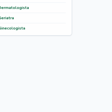
Dermatologista
Geriatra
Ginecologista