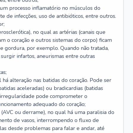
s, entre outros;
e um processo inflamatório no músculos do
e de infecções, uso de antibióticos, entre outros.
r;
rosclerótica), no qual as artérias (canais que
m o coração e outros sistemas do corpo) ficam
de gordura, por exemplo. Quando não tratada,
urgir infartos, aneurismas entre outras
as;
l há alteração nas batidas do coração. Pode ser
atidas aceleradas) ou bradicardias (batidas
a irregularidade pode comprometer o
ncionamento adequado do coração;
 (AVC ou derrame), no qual há uma paralisia do
ento de vasos, interrompendo o fluxo de
as desde problemas para falar e andar, até