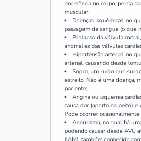
dormência no corpo, perda da 
muscular;
Doenças isquêmicas, no qua
passagem de sangue (o que inc
Prolapso da válvula mitra
anomalias das válvulas cardíac
Hipertensão arterial, no q
arterial, causando desde tontu
Sopro, um ruído que surg
estreito. Não é uma doença, m
paciente;
Angina ou isquemia cardía
causa dor (aperto no peito) e
Pode ocorrer ocasionalmente 
Aneurisma, no qual há uma
podendo causar desde AVC até
(IAM), também conhecido com