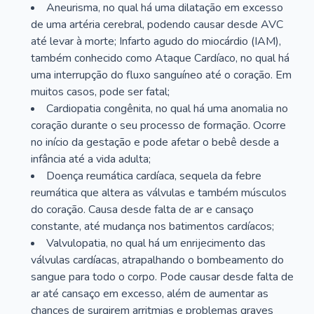
Aneurisma, no qual há uma dilatação em excesso
de uma artéria cerebral, podendo causar desde AVC
até levar à morte; Infarto agudo do miocárdio (IAM),
também conhecido como Ataque Cardíaco, no qual há
uma interrupção do fluxo sanguíneo até o coração. Em
muitos casos, pode ser fatal;
Cardiopatia congênita, no qual há uma anomalia no
coração durante o seu processo de formação. Ocorre
no início da gestação e pode afetar o bebê desde a
infância até a vida adulta;
Doença reumática cardíaca, sequela da febre
reumática que altera as válvulas e também músculos
do coração. Causa desde falta de ar e cansaço
constante, até mudança nos batimentos cardíacos;
Valvulopatia, no qual há um enrijecimento das
válvulas cardíacas, atrapalhando o bombeamento do
sangue para todo o corpo. Pode causar desde falta de
ar até cansaço em excesso, além de aumentar as
chances de surgirem arritmias e problemas graves