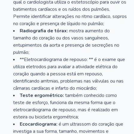
qual o cardiologista utiliza o estetoscópio para ouvir os
batimentos cardíacos e os ruídos dos pulmões.
Permite identificar alterações no ritmo cardíaco, sopros
no coração e presença de líquido no pulmão;
Radiografia de tórax:
mostra aumento do
tamanho do coração ou dos vasos sanguíneos,
entupimentos da aorta e presença de secreções no
pulmão;
**Eletrocardiograma de repouso: ** é o exame que
utiliza eletrodos para avaliar a atividade elétrica do
coração quando a pessoa está em repouso,
identificando arritmias, problemas nas válvulas ou nas
câmaras cardíacas e infarto do miocárdio;
Teste ergométrico:
também conhecido como
teste de esforço, funciona da mesma forma que o
eletrocardiograma de repouso, mas é realizado em
esteira ou bicicleta ergométrica;
Ecocardiograma:
é um ultrassom do coração que
investiga a sua forma, tamanho, movimentos e