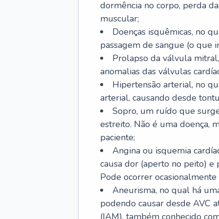
dormência no corpo, perda da 
muscular;
Doenças isquêmicas, no qua
passagem de sangue (o que inc
Prolapso da válvula mitra
anomalias das válvulas cardíac
Hipertensão arterial, no q
arterial, causando desde tontu
Sopro, um ruído que surg
estreito. Não é uma doença, m
paciente;
Angina ou isquemia cardía
causa dor (aperto no peito) e
Pode ocorrer ocasionalmente 
Aneurisma, no qual há uma
podendo causar desde AVC até
(IAM), também conhecido com