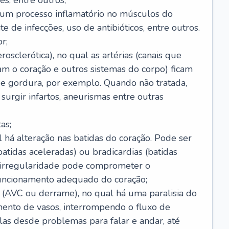
s, entre outros;
e um processo inflamatório no músculos do
e de infecções, uso de antibióticos, entre outros.
r;
rosclerótica), no qual as artérias (canais que
m o coração e outros sistemas do corpo) ficam
de gordura, por exemplo. Quando não tratada,
urgir infartos, aneurismas entre outras
as;
l há alteração nas batidas do coração. Pode ser
atidas aceleradas) ou bradicardias (batidas
a irregularidade pode comprometer o
ncionamento adequado do coração;
 (AVC ou derrame), no qual há uma paralisia do
ento de vasos, interrompendo o fluxo de
as desde problemas para falar e andar, até