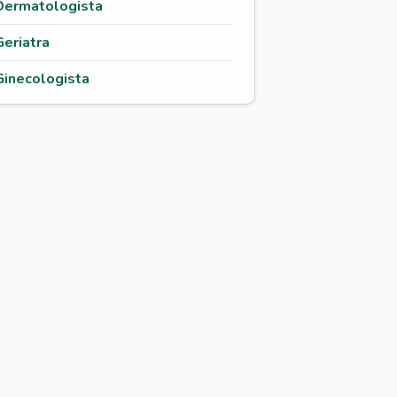
Dermatologista
Geriatra
Ginecologista