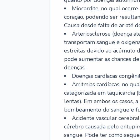
quanto por doenças autoimune
Miocardite, no qual ocorr
coração, podendo ser resultant
Causa desde falta de ar até do
Arteriosclerose (doença ate
transportam sangue e oxigena
estreitas devido ao acúmulo 
pode aumentar as chances de s
doenças;
Doenças cardíacas congênit
Arritmias cardíacas, no qua
categorizada em taquicardia (b
lentas). Em ambos os casos, 
bombeamento do sangue e fu
Acidente vascular cerebral
cérebro causada pelo entupim
sangue. Pode ter como sequel